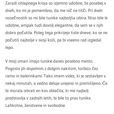
Zaradi ohlapnega kroja so izjemno udobne, še posebej v
dneh, ko mi je pomembno, da me nič ne tišči. Pri dveh
nosečnostih so mi bile tunike najboljša izbira. Niso bile le
udobne, ampak tudi dovolj elegantne, da sem se v njih
dobro počutila. Poleg tega prikrijejo tiste dneve, ko se ne
počutiš najbolje v svoji koži, pa bi vseeno rad izgledal
lepo.
V moji omari imajo tunikе danes posebno mesto.
Pogosto jih dopolnim z dolgim nakitom, torbico čez
ramo in balerinkami. Tako imam videz, ki je sestavljen v
nekaj minutah, a vedno deluje urejeno in premišljeno. Če
bi morala izbrati en kos oblačila, ki me najbolj
predstavlja v zadnjih letih, bi bile to prav tunike.
Lahkotne, ženstvene in svobodne.