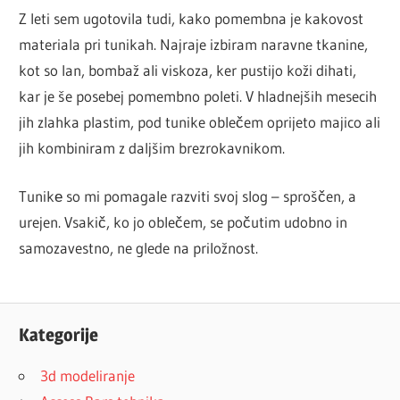
Z leti sem ugotovila tudi, kako pomembna je kakovost
materiala pri tunikah. Najraje izbiram naravne tkanine,
kot so lan, bombaž ali viskoza, ker pustijo koži dihati,
kar je še posebej pomembno poleti. V hladnejših mesecih
jih zlahka plastim, pod tunike oblečem oprijeto majico ali
jih kombiniram z daljšim brezrokavnikom.
Tunikе so mi pomagale razviti svoj slog – sproščen, a
urejen. Vsakič, ko jo oblečem, se počutim udobno in
samozavestno, ne glede na priložnost.
Kategorije
3d modeliranje