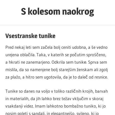
Skip
S kolesom naokrog
to
content
Vsestranske tunike
Pred nekaj leti sem začela bolj ceniti udobna, a še vedno
urejena oblačila. Taka, v katerih se počutim sproščeno,
a hkrati ne zanemarjeno. Odkrila sem tunikе. Sprva sem
mislila, da so namenjene bolj starejšim ženskam ali zgolj
za plažo, a hitro sem ugotovila, da je to daleč od resnice.
Tunike so danes na voljo v toliko različnih krojih, barvah
in materialih, da jih lahko brez težav vključim v skoraj
vsakdanji videz. Imam lahkotno bombažno tuniko, ki jo
nosim poleti s sandali, in elegantnejšo, svileno, ki jo