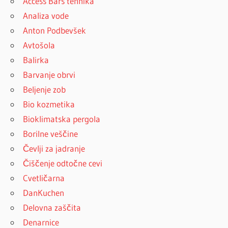
Access Bars tehnika
Analiza vode
Anton Podbevšek
Avtošola
Balirka
Barvanje obrvi
Beljenje zob
Bio kozmetika
Bioklimatska pergola
Borilne veščine
Čevlji za jadranje
Čiščenje odtočne cevi
Cvetličarna
DanKuchen
Delovna zaščita
Denarnice