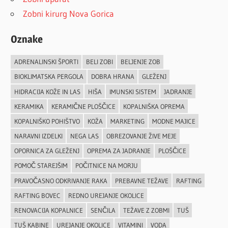
Zobni kirurg Nova Gorica
Oznake
ADRENALINSKI ŠPORTI
BELI ZOBI
BELJENJE ZOB
BIOKLIMATSKA PERGOLA
DOBRA HRANA
GLEŽENJ
HIDRACIJA KOŽE IN LAS
HIŠA
IMUNSKI SISTEM
JADRANJE
KERAMIKA
KERAMIČNE PLOŠČICE
KOPALNIŠKA OPREMA
KOPALNIŠKO POHIŠTVO
KOŽA
MARKETING
MODNE MAJICE
NARAVNI IZDELKI
NEGA LAS
OBREZOVANJE ŽIVE MEJE
OPORNICA ZA GLEŽENJ
OPREMA ZA JADRANJE
PLOŠČICE
POMOČ STAREJŠIM
POČITNICE NA MORJU
PRAVOČASNO ODKRIVANJE RAKA
PREBAVNE TEŽAVE
RAFTING
RAFTING BOVEC
REDNO UREJANJE OKOLICE
RENOVACIJA KOPALNICE
SENČILA
TEŽAVE Z ZOBMI
TUŠ
TUŠ KABINE
UREJANJE OKOLICE
VITAMINI
VODA