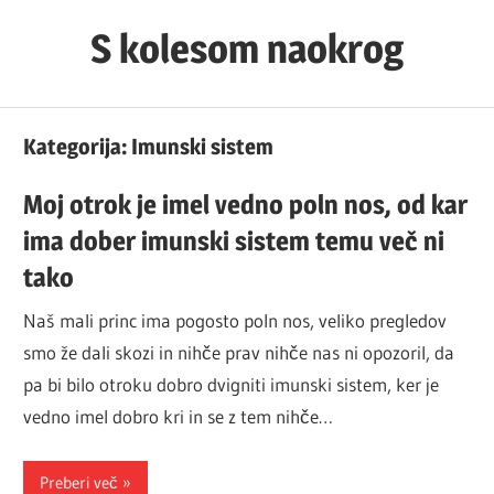
Skip
S kolesom naokrog
to
content
Kategorija:
Imunski sistem
Moj otrok je imel vedno poln nos, od kar
ima dober imunski sistem temu več ni
tako
Naš mali princ ima pogosto poln nos, veliko pregledov
smo že dali skozi in nihče prav nihče nas ni opozoril, da
pa bi bilo otroku dobro dvigniti imunski sistem, ker je
vedno imel dobro kri in se z tem nihče…
Preberi več