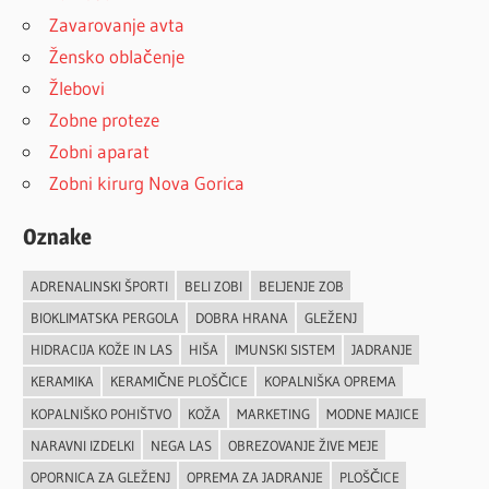
Zavarovanje avta
Žensko oblačenje
Žlebovi
Zobne proteze
Zobni aparat
Zobni kirurg Nova Gorica
Oznake
ADRENALINSKI ŠPORTI
BELI ZOBI
BELJENJE ZOB
BIOKLIMATSKA PERGOLA
DOBRA HRANA
GLEŽENJ
HIDRACIJA KOŽE IN LAS
HIŠA
IMUNSKI SISTEM
JADRANJE
KERAMIKA
KERAMIČNE PLOŠČICE
KOPALNIŠKA OPREMA
KOPALNIŠKO POHIŠTVO
KOŽA
MARKETING
MODNE MAJICE
NARAVNI IZDELKI
NEGA LAS
OBREZOVANJE ŽIVE MEJE
OPORNICA ZA GLEŽENJ
OPREMA ZA JADRANJE
PLOŠČICE