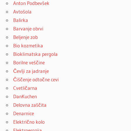
Anton Podbevšek
Avtošola
Balirka
Barvanje obrvi
Beljenje zob
Bio kozmetika
Bioklimatska pergola
Borilne veščine
Čevlji za jadranje
Čiščenje odtočne cevi
Cvetličarna
DanKuchen
Delovna zaščita
Denarnice
Električno kolo
Elektroerozija