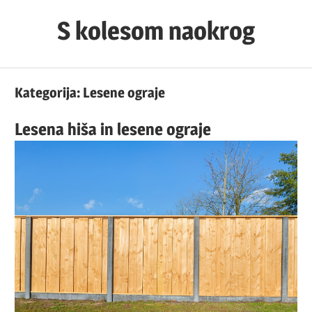
Skip
S kolesom naokrog
to
content
Kategorija:
Lesene ograje
Lesena hiša in lesene ograje