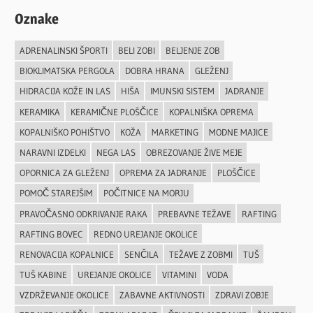
Oznake
ADRENALINSKI ŠPORTI
BELI ZOBI
BELJENJE ZOB
BIOKLIMATSKA PERGOLA
DOBRA HRANA
GLEŽENJ
HIDRACIJA KOŽE IN LAS
HIŠA
IMUNSKI SISTEM
JADRANJE
KERAMIKA
KERAMIČNE PLOŠČICE
KOPALNIŠKA OPREMA
KOPALNIŠKO POHIŠTVO
KOŽA
MARKETING
MODNE MAJICE
NARAVNI IZDELKI
NEGA LAS
OBREZOVANJE ŽIVE MEJE
OPORNICA ZA GLEŽENJ
OPREMA ZA JADRANJE
PLOŠČICE
POMOČ STAREJŠIM
POČITNICE NA MORJU
PRAVOČASNO ODKRIVANJE RAKA
PREBAVNE TEŽAVE
RAFTING
RAFTING BOVEC
REDNO UREJANJE OKOLICE
RENOVACIJA KOPALNICE
SENČILA
TEŽAVE Z ZOBMI
TUŠ
TUŠ KABINE
UREJANJE OKOLICE
VITAMINI
VODA
VZDRŽEVANJE OKOLICE
ZABAVNE AKTIVNOSTI
ZDRAVI ZOBJE