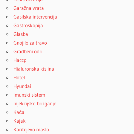
Garažna vrata
Gasilska intervencija
Gastroskopija
Glasba
Gnojilo za travo
Gradbeni odri
Haccp
Hialuronska kislina
Hotel
Hyundai
Imunski sistem
Injekcijsko brizganje
Kača
Kajak
Karitejevo maslo