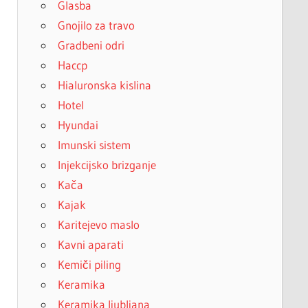
Glasba
Gnojilo za travo
Gradbeni odri
Haccp
Hialuronska kislina
Hotel
Hyundai
Imunski sistem
Injekcijsko brizganje
Kača
Kajak
Karitejevo maslo
Kavni aparati
Kemiči piling
Keramika
Keramika ljubljana