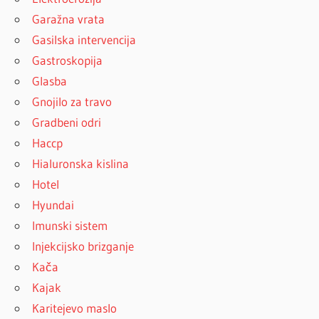
Garažna vrata
Gasilska intervencija
Gastroskopija
Glasba
Gnojilo za travo
Gradbeni odri
Haccp
Hialuronska kislina
Hotel
Hyundai
Imunski sistem
Injekcijsko brizganje
Kača
Kajak
Karitejevo maslo