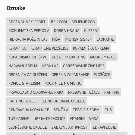
Oznake
ADRENALINSKI ŠPORTI
BELI ZOBI
BELJENJE ZOB
BIOKLIMATSKA PERGOLA
DOBRA HRANA
GLEŽENJ
HIDRACIJA KOŽE IN LAS
HIŠA
IMUNSKI SISTEM
JADRANJE
KERAMIKA
KERAMIČNE PLOŠČICE
KOPALNIŠKA OPREMA
KOPALNIŠKO POHIŠTVO
KOŽA
MARKETING
MODNE MAJICE
NARAVNI IZDELKI
NEGA LAS
OBREZOVANJE ŽIVE MEJE
OPORNICA ZA GLEŽENJ
OPREMA ZA JADRANJE
PLOŠČICE
POMOČ STAREJŠIM
POČITNICE NA MORJU
PRAVOČASNO ODKRIVANJE RAKA
PREBAVNE TEŽAVE
RAFTING
RAFTING BOVEC
REDNO UREJANJE OKOLICE
RENOVACIJA KOPALNICE
SENČILA
TEŽAVE Z ZOBMI
TUŠ
TUŠ KABINE
UREJANJE OKOLICE
VITAMINI
VODA
VZDRŽEVANJE OKOLICE
ZABAVNE AKTIVNOSTI
ZDRAVI ZOBJE