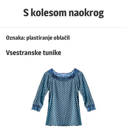
Skip
S kolesom naokrog
to
content
Oznaka:
plastiranje oblačil
Vsestranske tunike