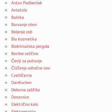
Anton Podbevšek
Avtošola
Balirka
Barvanje obrvi
Beljenje zob
Bio kozmetika
Bioklimatska pergola
Borilne veščine
Čevlji za jadranje
Čiščenje odtočne cevi
Cvetličarna
DanKuchen
Delovna zaščita
Denarnice
Električno kolo
Elektroerozija