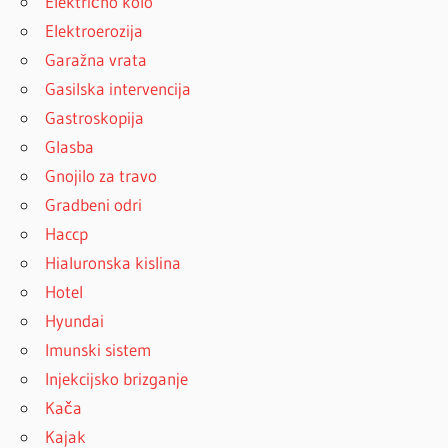
Električno kolo
Elektroerozija
Garažna vrata
Gasilska intervencija
Gastroskopija
Glasba
Gnojilo za travo
Gradbeni odri
Haccp
Hialuronska kislina
Hotel
Hyundai
Imunski sistem
Injekcijsko brizganje
Kača
Kajak