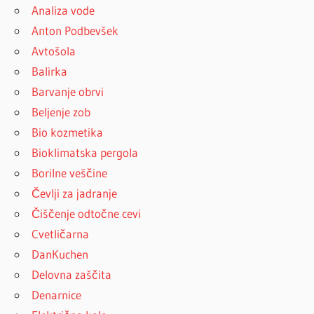
Analiza vode
Anton Podbevšek
Avtošola
Balirka
Barvanje obrvi
Beljenje zob
Bio kozmetika
Bioklimatska pergola
Borilne veščine
Čevlji za jadranje
Čiščenje odtočne cevi
Cvetličarna
DanKuchen
Delovna zaščita
Denarnice