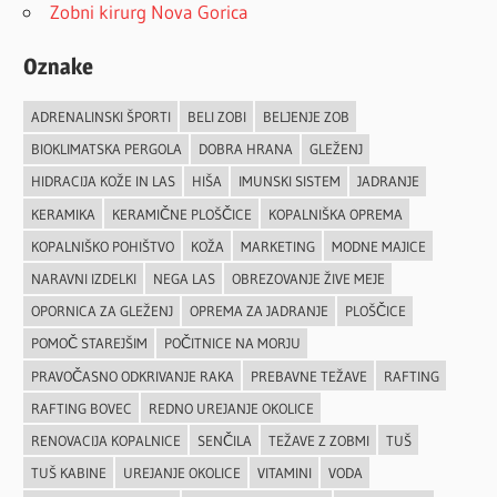
Zobni kirurg Nova Gorica
Oznake
ADRENALINSKI ŠPORTI
BELI ZOBI
BELJENJE ZOB
BIOKLIMATSKA PERGOLA
DOBRA HRANA
GLEŽENJ
HIDRACIJA KOŽE IN LAS
HIŠA
IMUNSKI SISTEM
JADRANJE
KERAMIKA
KERAMIČNE PLOŠČICE
KOPALNIŠKA OPREMA
KOPALNIŠKO POHIŠTVO
KOŽA
MARKETING
MODNE MAJICE
NARAVNI IZDELKI
NEGA LAS
OBREZOVANJE ŽIVE MEJE
OPORNICA ZA GLEŽENJ
OPREMA ZA JADRANJE
PLOŠČICE
POMOČ STAREJŠIM
POČITNICE NA MORJU
PRAVOČASNO ODKRIVANJE RAKA
PREBAVNE TEŽAVE
RAFTING
RAFTING BOVEC
REDNO UREJANJE OKOLICE
RENOVACIJA KOPALNICE
SENČILA
TEŽAVE Z ZOBMI
TUŠ
TUŠ KABINE
UREJANJE OKOLICE
VITAMINI
VODA