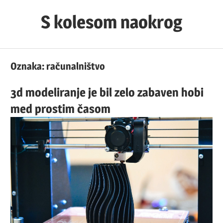
Skip
S kolesom naokrog
to
content
Oznaka:
računalništvo
3d modeliranje je bil zelo zabaven hobi
med prostim časom