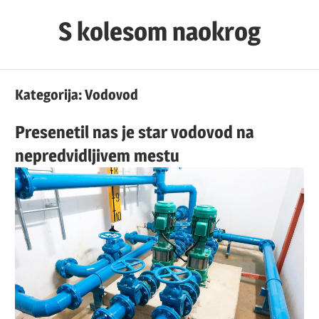
Skip
S kolesom naokrog
to
content
Kategorija:
Vodovod
Presenetil nas je star vodovod na
nepredvidljivem mestu