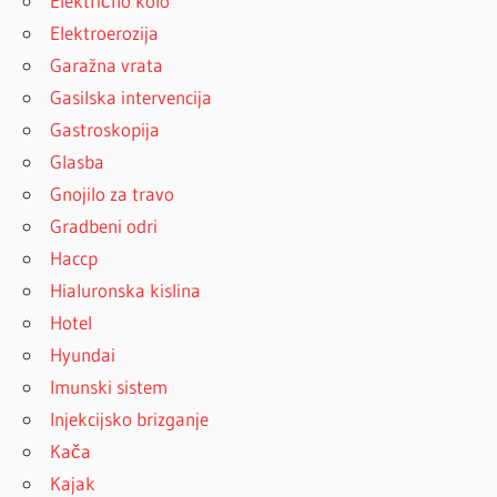
Električno kolo
Elektroerozija
Garažna vrata
Gasilska intervencija
Gastroskopija
Glasba
Gnojilo za travo
Gradbeni odri
Haccp
Hialuronska kislina
Hotel
Hyundai
Imunski sistem
Injekcijsko brizganje
Kača
Kajak