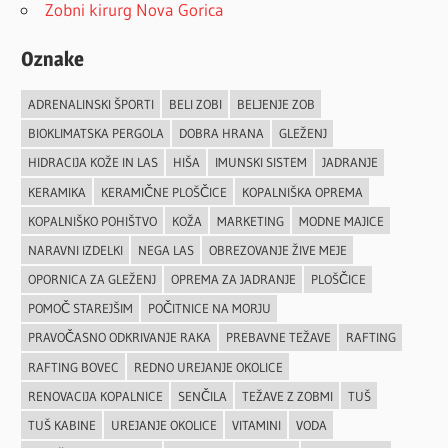
Zobni kirurg Nova Gorica
Oznake
ADRENALINSKI ŠPORTI
BELI ZOBI
BELJENJE ZOB
BIOKLIMATSKA PERGOLA
DOBRA HRANA
GLEŽENJ
HIDRACIJA KOŽE IN LAS
HIŠA
IMUNSKI SISTEM
JADRANJE
KERAMIKA
KERAMIČNE PLOŠČICE
KOPALNIŠKA OPREMA
KOPALNIŠKO POHIŠTVO
KOŽA
MARKETING
MODNE MAJICE
NARAVNI IZDELKI
NEGA LAS
OBREZOVANJE ŽIVE MEJE
OPORNICA ZA GLEŽENJ
OPREMA ZA JADRANJE
PLOŠČICE
POMOČ STAREJŠIM
POČITNICE NA MORJU
PRAVOČASNO ODKRIVANJE RAKA
PREBAVNE TEŽAVE
RAFTING
RAFTING BOVEC
REDNO UREJANJE OKOLICE
RENOVACIJA KOPALNICE
SENČILA
TEŽAVE Z ZOBMI
TUŠ
TUŠ KABINE
UREJANJE OKOLICE
VITAMINI
VODA