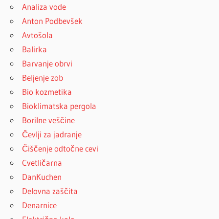
Analiza vode
Anton Podbevšek
Avtošola
Balirka
Barvanje obrvi
Beljenje zob
Bio kozmetika
Bioklimatska pergola
Borilne veščine
Čevlji za jadranje
Čiščenje odtočne cevi
Cvetličarna
DanKuchen
Delovna zaščita
Denarnice