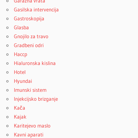
Garažna vrata
Gasilska intervencija
Gastroskopija
Glasba
Gnojilo za travo
Gradbeni odri
Haccp
Hialuronska kislina
Hotel
Hyundai
Imunski sistem
Injekcijsko brizganje
Kača
Kajak
Karitejevo maslo
Kavni aparati