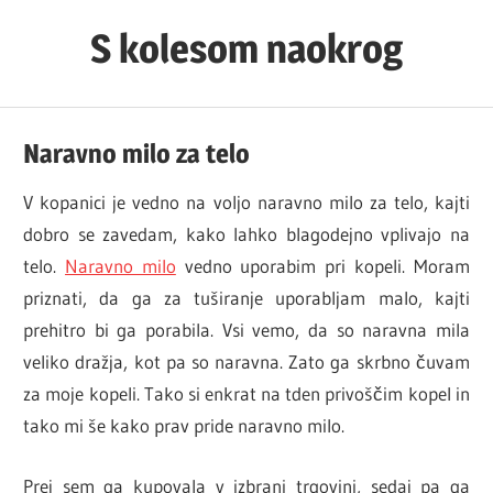
Skip
S kolesom naokrog
to
content
Naravno milo za telo
V kopanici je vedno na voljo naravno milo za telo, kajti
dobro se zavedam, kako lahko blagodejno vplivajo na
telo.
Naravno milo
vedno uporabim pri kopeli. Moram
priznati, da ga za tuširanje uporabljam malo, kajti
prehitro bi ga porabila. Vsi vemo, da so naravna mila
veliko dražja, kot pa so naravna. Zato ga skrbno čuvam
za moje kopeli. Tako si enkrat na tden privoščim kopel in
tako mi še kako prav pride naravno milo.
Prej sem ga kupovala v izbrani trgovini, sedaj pa ga