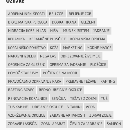
Oznake
ADRENALINSKI ŠPORTI
BELI ZOBI
BELJENJE ZOB
BIOKLIMATSKA PERGOLA
DOBRA HRANA
GLEŽENJ
HIDRACIJA KOŽE IN LAS
HIŠA
IMUNSKI SISTEM
JADRANJE
KERAMIKA
KERAMIČNE PLOŠČICE
KOPALNIŠKA OPREMA
KOPALNIŠKO POHIŠTVO
KOŽA
MARKETING
MODNE MAJICE
NARAVNI IZDELKI
NEGA LAS
OBREZOVANJE ŽIVE MEJE
OPORNICA ZA GLEŽENJ
OPREMA ZA JADRANJE
PLOŠČICE
POMOČ STAREJŠIM
POČITNICE NA MORJU
PRAVOČASNO ODKRIVANJE RAKA
PREBAVNE TEŽAVE
RAFTING
RAFTING BOVEC
REDNO UREJANJE OKOLICE
RENOVACIJA KOPALNICE
SENČILA
TEŽAVE Z ZOBMI
TUŠ
TUŠ KABINE
UREJANJE OKOLICE
VITAMINI
VODA
VZDRŽEVANJE OKOLICE
ZABAVNE AKTIVNOSTI
ZDRAVI ZOBJE
ZDRAVJE LASIŠČA
ZOBNI APARAT
ČEVLJI ZA JADRANJE
ŠAMPON