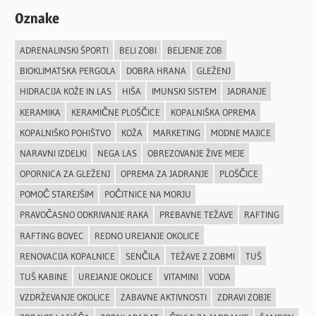
Oznake
ADRENALINSKI ŠPORTI
BELI ZOBI
BELJENJE ZOB
BIOKLIMATSKA PERGOLA
DOBRA HRANA
GLEŽENJ
HIDRACIJA KOŽE IN LAS
HIŠA
IMUNSKI SISTEM
JADRANJE
KERAMIKA
KERAMIČNE PLOŠČICE
KOPALNIŠKA OPREMA
KOPALNIŠKO POHIŠTVO
KOŽA
MARKETING
MODNE MAJICE
NARAVNI IZDELKI
NEGA LAS
OBREZOVANJE ŽIVE MEJE
OPORNICA ZA GLEŽENJ
OPREMA ZA JADRANJE
PLOŠČICE
POMOČ STAREJŠIM
POČITNICE NA MORJU
PRAVOČASNO ODKRIVANJE RAKA
PREBAVNE TEŽAVE
RAFTING
RAFTING BOVEC
REDNO UREJANJE OKOLICE
RENOVACIJA KOPALNICE
SENČILA
TEŽAVE Z ZOBMI
TUŠ
TUŠ KABINE
UREJANJE OKOLICE
VITAMINI
VODA
VZDRŽEVANJE OKOLICE
ZABAVNE AKTIVNOSTI
ZDRAVI ZOBJE