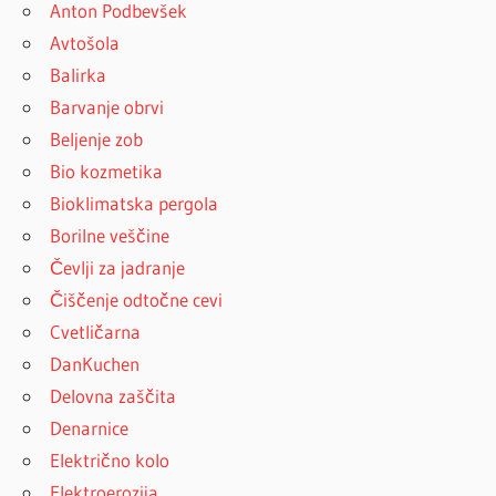
Anton Podbevšek
Avtošola
Balirka
Barvanje obrvi
Beljenje zob
Bio kozmetika
Bioklimatska pergola
Borilne veščine
Čevlji za jadranje
Čiščenje odtočne cevi
Cvetličarna
DanKuchen
Delovna zaščita
Denarnice
Električno kolo
Elektroerozija