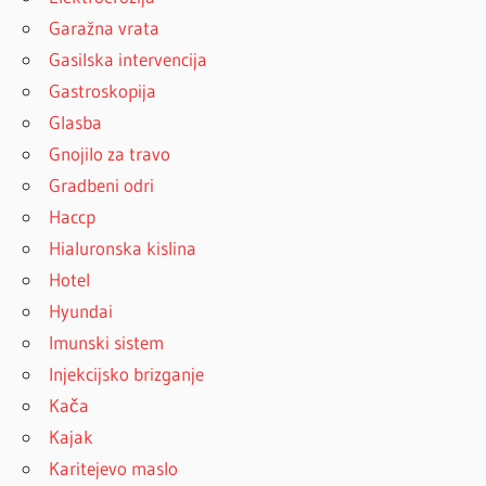
Garažna vrata
Gasilska intervencija
Gastroskopija
Glasba
Gnojilo za travo
Gradbeni odri
Haccp
Hialuronska kislina
Hotel
Hyundai
Imunski sistem
Injekcijsko brizganje
Kača
Kajak
Karitejevo maslo