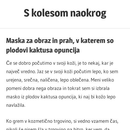
Skip
S kolesom naokrog
to
content
Maska za obraz in prah, v katerem so
plodovi kaktusa opuncija
Če se dobro počutimo v svoji koži, je to nekaj, kar je
največ vredno. Jaz se v svoji koži počutim lepo, ko sem
urejena, srečna, naličena, lepo oblečena. Meni veliko
pomeni dobra nega obraza in tokrat sem si izbrala
masko iz plodov kaktusa opuncija, ki naj bi kožo lepo
navlažila.
Ko grem v kozmetično trgovino, si vedno vzamem čas,
nikoli še nisem šla v trgovino na hitro, ker vem, da