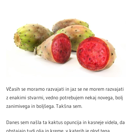
Včasih se moramo razvajati in jaz se ne morem razvajati
z enakimi stvarmi, vedno potrebujem nekaj novega, bolj
zanimivega in boljšega. Takšna sem.
Danes sem našla ta kaktus opuncija in kasneje videla, da
obstajajo tudi olja in kreme, v katerih je plod tega