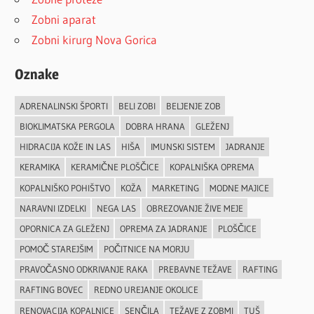
Zobni aparat
Zobni kirurg Nova Gorica
Oznake
ADRENALINSKI ŠPORTI
BELI ZOBI
BELJENJE ZOB
BIOKLIMATSKA PERGOLA
DOBRA HRANA
GLEŽENJ
HIDRACIJA KOŽE IN LAS
HIŠA
IMUNSKI SISTEM
JADRANJE
KERAMIKA
KERAMIČNE PLOŠČICE
KOPALNIŠKA OPREMA
KOPALNIŠKO POHIŠTVO
KOŽA
MARKETING
MODNE MAJICE
NARAVNI IZDELKI
NEGA LAS
OBREZOVANJE ŽIVE MEJE
OPORNICA ZA GLEŽENJ
OPREMA ZA JADRANJE
PLOŠČICE
POMOČ STAREJŠIM
POČITNICE NA MORJU
PRAVOČASNO ODKRIVANJE RAKA
PREBAVNE TEŽAVE
RAFTING
RAFTING BOVEC
REDNO UREJANJE OKOLICE
RENOVACIJA KOPALNICE
SENČILA
TEŽAVE Z ZOBMI
TUŠ