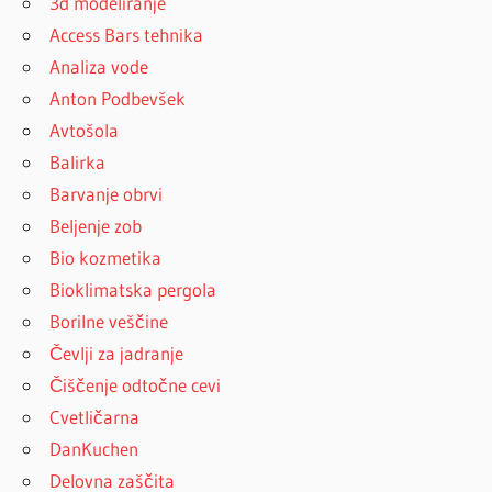
3d modeliranje
Access Bars tehnika
Analiza vode
Anton Podbevšek
Avtošola
Balirka
Barvanje obrvi
Beljenje zob
Bio kozmetika
Bioklimatska pergola
Borilne veščine
Čevlji za jadranje
Čiščenje odtočne cevi
Cvetličarna
DanKuchen
Delovna zaščita