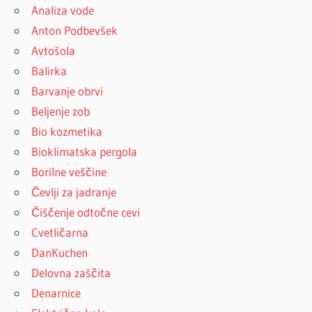
Analiza vode
Anton Podbevšek
Avtošola
Balirka
Barvanje obrvi
Beljenje zob
Bio kozmetika
Bioklimatska pergola
Borilne veščine
Čevlji za jadranje
Čiščenje odtočne cevi
Cvetličarna
DanKuchen
Delovna zaščita
Denarnice