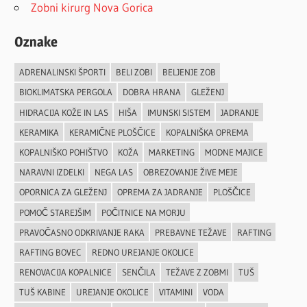
Zobni kirurg Nova Gorica
Oznake
ADRENALINSKI ŠPORTI
BELI ZOBI
BELJENJE ZOB
BIOKLIMATSKA PERGOLA
DOBRA HRANA
GLEŽENJ
HIDRACIJA KOŽE IN LAS
HIŠA
IMUNSKI SISTEM
JADRANJE
KERAMIKA
KERAMIČNE PLOŠČICE
KOPALNIŠKA OPREMA
KOPALNIŠKO POHIŠTVO
KOŽA
MARKETING
MODNE MAJICE
NARAVNI IZDELKI
NEGA LAS
OBREZOVANJE ŽIVE MEJE
OPORNICA ZA GLEŽENJ
OPREMA ZA JADRANJE
PLOŠČICE
POMOČ STAREJŠIM
POČITNICE NA MORJU
PRAVOČASNO ODKRIVANJE RAKA
PREBAVNE TEŽAVE
RAFTING
RAFTING BOVEC
REDNO UREJANJE OKOLICE
RENOVACIJA KOPALNICE
SENČILA
TEŽAVE Z ZOBMI
TUŠ
TUŠ KABINE
UREJANJE OKOLICE
VITAMINI
VODA