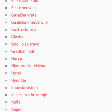
Električno kolo
Elektroerozija
Garažna vrata
Gasilska intervencija
Gastroskopija
Glasba
Gnojilo za travo
Gradbeni odri
Haccp
Hialuronska kislina
Hotel
Hyundai
Imunski sistem
Injekcijsko brizganje
Kača
Kajak