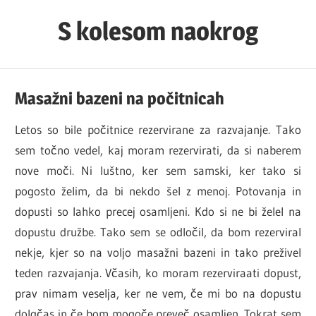
Skip
S kolesom naokrog
to
content
Masažni bazeni na počitnicah
Letos so bile počitnice rezervirane za razvajanje. Tako
sem točno vedel, kaj moram rezervirati, da si naberem
nove moči. Ni luštno, ker sem samski, ker tako si
pogosto želim, da bi nekdo šel z menoj. Potovanja in
dopusti so lahko precej osamljeni. Kdo si ne bi želel na
dopustu družbe. Tako sem se odločil, da bom rezerviral
nekje, kjer so na voljo masažni bazeni in tako preživel
teden razvajanja. Včasih, ko moram rezerviraati dopust,
prav nimam veselja, ker ne vem, če mi bo na dopustu
dolgčas in če bom mogoče preveč osamljen. Tokrat sem