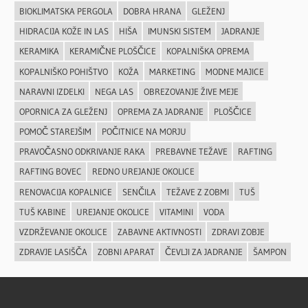
BIOKLIMATSKA PERGOLA
DOBRA HRANA
GLEŽENJ
HIDRACIJA KOŽE IN LAS
HIŠA
IMUNSKI SISTEM
JADRANJE
KERAMIKA
KERAMIČNE PLOŠČICE
KOPALNIŠKA OPREMA
KOPALNIŠKO POHIŠTVO
KOŽA
MARKETING
MODNE MAJICE
NARAVNI IZDELKI
NEGA LAS
OBREZOVANJE ŽIVE MEJE
OPORNICA ZA GLEŽENJ
OPREMA ZA JADRANJE
PLOŠČICE
POMOČ STAREJŠIM
POČITNICE NA MORJU
PRAVOČASNO ODKRIVANJE RAKA
PREBAVNE TEŽAVE
RAFTING
RAFTING BOVEC
REDNO UREJANJE OKOLICE
RENOVACIJA KOPALNICE
SENČILA
TEŽAVE Z ZOBMI
TUŠ
TUŠ KABINE
UREJANJE OKOLICE
VITAMINI
VODA
VZDRŽEVANJE OKOLICE
ZABAVNE AKTIVNOSTI
ZDRAVI ZOBJE
ZDRAVJE LASIŠČA
ZOBNI APARAT
ČEVLJI ZA JADRANJE
ŠAMPON