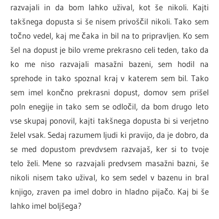
razvajali in da bom lahko užival, kot še nikoli. Kajti
takšnega dopusta si še nisem privoščil nikoli. Tako sem
točno vedel, kaj me čaka in bil na to pripravljen. Ko sem
šel na dopust je bilo vreme prekrasno celi teden, tako da
ko me niso razvajali masažni bazeni, sem hodil na
sprehode in tako spoznal kraj v katerem sem bil. Tako
sem imel končno prekrasni dopust, domov sem prišel
poln enegije in tako sem se odločil, da bom drugo leto
vse skupaj ponovil, kajti takšnega dopusta bi si verjetno
želel vsak. Sedaj razumem ljudi ki pravijo, da je dobro, da
se med dopustom prevdvsem razvajaš, ker si to tvoje
telo želi. Mene so razvajali predvsem masažni bazni, še
nikoli nisem tako užival, ko sem sedel v bazenu in bral
knjigo, zraven pa imel dobro in hladno pijačo. Kaj bi še
lahko imel boljšega?