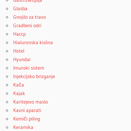
Glasba
Gnojilo za travo
Gradbeni odri
Haccp
Hialuronska kislina
Hotel
Hyundai
Imunski sistem
Injekcijsko brizganje
Kača
Kajak
Karitejevo maslo
Kavni aparati
Kemiči piling
Keramika