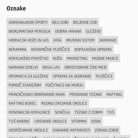
Oznake
ADRENALINSKI ŠPORTI
BELI ZOBI
BELJENJE ZOB
BIOKLIMATSKA PERGOLA
DOBRA HRANA
GLEŽENJ
HIDRACIJA KOŽE IN LAS
HIŠA
IMUNSKI SISTEM
JADRANJE
KERAMIKA
KERAMIČNE PLOŠČICE
KOPALNIŠKA OPREMA
KOPALNIŠKO POHIŠTVO
KOŽA
MARKETING
MODNE MAJICE
NARAVNI IZDELKI
NEGA LAS
OBREZOVANJE ŽIVE MEJE
OPORNICA ZA GLEŽENJ
OPREMA ZA JADRANJE
PLOŠČICE
POMOČ STAREJŠIM
POČITNICE NA MORJU
PRAVOČASNO ODKRIVANJE RAKA
PREBAVNE TEŽAVE
RAFTING
RAFTING BOVEC
REDNO UREJANJE OKOLICE
RENOVACIJA KOPALNICE
SENČILA
TEŽAVE Z ZOBMI
TUŠ
TUŠ KABINE
UREJANJE OKOLICE
VITAMINI
VODA
VZDRŽEVANJE OKOLICE
ZABAVNE AKTIVNOSTI
ZDRAVI ZOBJE