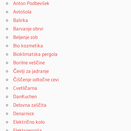
Anton Podbevšek
Avtošola
Balirka
Barvanje obrvi
Beljenje zob
Bio kozmetika
Bioklimatska pergola
Borilne veščine
Čevlji za jadranje
Čiščenje odtočne cevi
Cvetličarna
DanKuchen
Delovna zaščita
Denarnice
Električno kolo
Elektroerozija