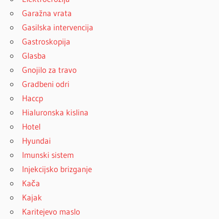
Garažna vrata
Gasilska intervencija
Gastroskopija
Glasba
Gnojilo za travo
Gradbeni odri
Haccp
Hialuronska kislina
Hotel
Hyundai
Imunski sistem
Injekcijsko brizganje
Kača
Kajak
Karitejevo maslo