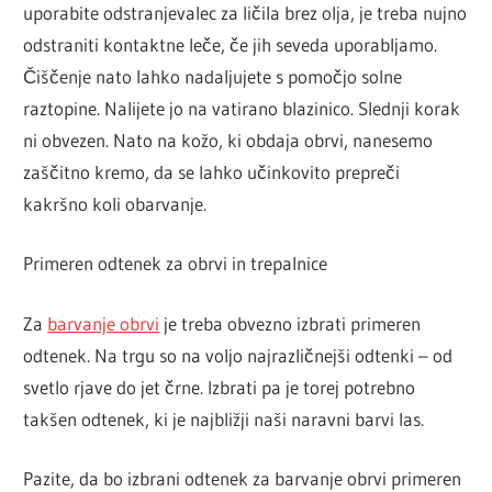
uporabite odstranjevalec za ličila brez olja, je treba nujno
odstraniti kontaktne leče, če jih seveda uporabljamo.
Čiščenje nato lahko nadaljujete s pomočjo solne
raztopine. Nalijete jo na vatirano blazinico. Slednji korak
ni obvezen. Nato na kožo, ki obdaja obrvi, nanesemo
zaščitno kremo, da se lahko učinkovito prepreči
kakršno koli obarvanje.
Primeren odtenek za obrvi in trepalnice
Za
barvanje obrvi
je treba obvezno izbrati primeren
odtenek. Na trgu so na voljo najrazličnejši odtenki – od
svetlo rjave do jet črne. Izbrati pa je torej potrebno
takšen odtenek, ki je najbližji naši naravni barvi las.
Pazite, da bo izbrani odtenek za barvanje obrvi primeren