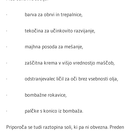
· barva za obrvi in trepalnice,
· tekočina za učinkovito razvijanje,
· majhna posoda za mešanje,
· zaščitna krema v višjo vrednostjo maščob,
· odstranjevalec ličil za oči brez vsebnosti olja,
· bombažne rokavice,
· palčke s konico iz bombaža.
Priporoča se tudi raztopina soli, ki pa ni obvezna. Preden