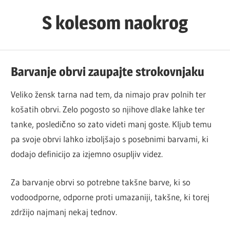
Skip
S kolesom naokrog
to
content
Barvanje obrvi zaupajte strokovnjaku
Veliko žensk tarna nad tem, da nimajo prav polnih ter
košatih obrvi. Zelo pogosto so njihove dlake lahke ter
tanke, posledično so zato videti manj goste. Kljub temu
pa svoje obrvi lahko izboljšajo s posebnimi barvami, ki
dodajo definicijo za izjemno osupljiv videz.
Za barvanje obrvi so potrebne takšne barve, ki so
vodoodporne, odporne proti umazaniji, takšne, ki torej
zdržijo najmanj nekaj tednov.