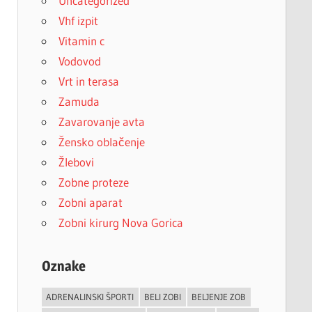
Uncategorized
Vhf izpit
Vitamin c
Vodovod
Vrt in terasa
Zamuda
Zavarovanje avta
Žensko oblačenje
Žlebovi
Zobne proteze
Zobni aparat
Zobni kirurg Nova Gorica
Oznake
ADRENALINSKI ŠPORTI
BELI ZOBI
BELJENJE ZOB