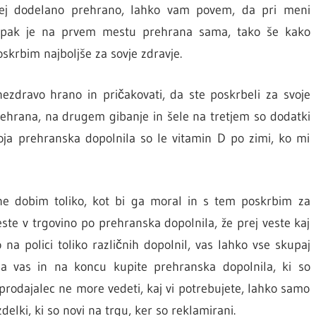
j dodelano prehrano, lahko vam povem, da pri meni
mpak je na prvem mestu prehrana sama, tako še kako
poskrbim najboljše za sovje zdravje.
 nezdravo hrano in pričakovati, da ste poskrbeli za svoje
ehrana, na drugem gibanje in šele na tretjem so dodatki
ja prehranska dopolnila so le vitamin D po zimi, ko mi
e dobim toliko, kot bi ga moral in s tem poskrbim za
este v trgovino po prehranska dopolnila, že prej veste kaj
 na polici toliko različnih dopolnil, vas lahko vse skupaj
za vas in na koncu kupite prehranska dopolnila, ki so
 prodajalec ne more vedeti, kaj vi potrebujete, lahko samo
delki, ki so novi na trgu, ker so reklamirani.