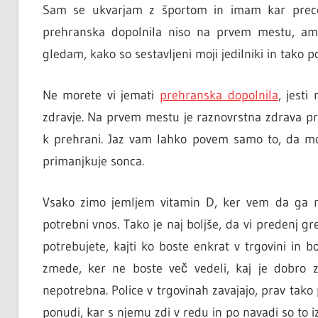
Sam se ukvarjam z športom in imam kar prece
prehranska dopolnila niso na prvem mestu, a
gledam, kako so sestavljeni moji jedilniki in tako 
Ne morete vi jemati
prehranska dopolnila
, jesti
zdravje. Na prvem mestu je raznovrstna zdrava pr
k prehrani. Jaz vam lahko povem samo to, da mo
primanjkuje sonca.
Vsako zimo jemljem vitamin D, ker vem da ga n
potrebni vnos. Tako je naj boljše, da vi predenj gr
potrebujete, kajti ko boste enkrat v trgovini in bo
zmede, ker ne boste več vedeli, kaj je dobro 
nepotrebna. Police v trgovinah zavajajo, prav tako
ponudi, kar s njemu zdi v redu in po navadi so to iz