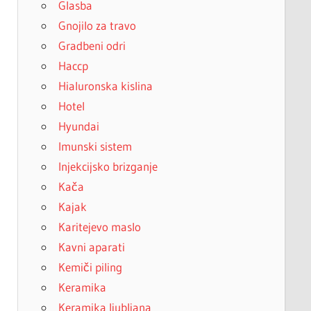
Glasba
Gnojilo za travo
Gradbeni odri
Haccp
Hialuronska kislina
Hotel
Hyundai
Imunski sistem
Injekcijsko brizganje
Kača
Kajak
Karitejevo maslo
Kavni aparati
Kemiči piling
Keramika
Keramika ljubljana