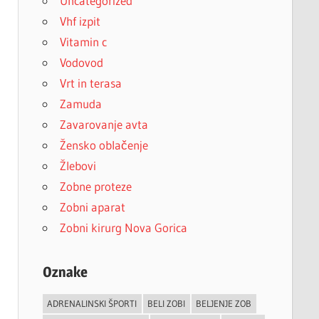
Uncategorized
Vhf izpit
Vitamin c
Vodovod
Vrt in terasa
Zamuda
Zavarovanje avta
Žensko oblačenje
Žlebovi
Zobne proteze
Zobni aparat
Zobni kirurg Nova Gorica
Oznake
ADRENALINSKI ŠPORTI
BELI ZOBI
BELJENJE ZOB