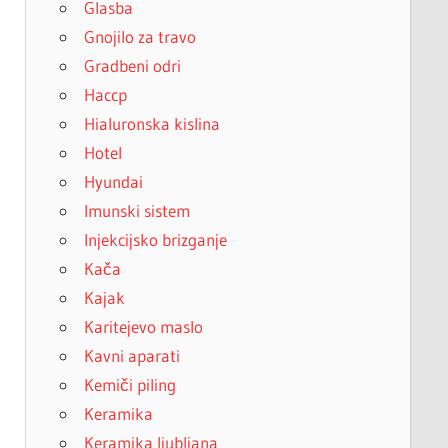
Glasba
Gnojilo za travo
Gradbeni odri
Haccp
Hialuronska kislina
Hotel
Hyundai
Imunski sistem
Injekcijsko brizganje
Kača
Kajak
Karitejevo maslo
Kavni aparati
Kemiči piling
Keramika
Keramika ljubljana