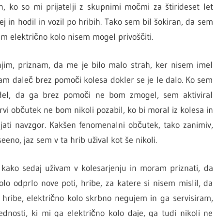
 ko so mi prijatelji z skupnimi močmi za štirideset let
j in hodil in vozil po hribih. Tako sem bil šokiran, da sem
am električno kolo nisem mogel privoščiti.
z njim, priznam, da me je bilo malo strah, ker nisem imel
sam daleč brez pomoči kolesa dokler se je le dalo. Ko sem
del, da ga brez pomoči ne bom zmogel, sem aktiviral
rvi občutek ne bom nikoli pozabil, ko bi moral iz kolesa in
ljati navzgor. Kakšen fenomenalni občutek, tako zanimiv,
eeno, jaz sem v ta hrib užival kot še nikoli.
o, kako sedaj uživam v kolesarjenju in moram priznati, da
lo odprlo nove poti, hribe, za katere si nisem mislil, da
 hribe, električno kolo skrbno negujem in ga servisiram,
nosti, ki mi ga električno kolo daje, ga tudi nikoli ne