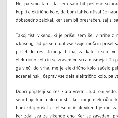
No, pa smo tam, da sem sam bil pošteno šokiran,
kupili električno kolo, da bom lahko užival še napre
dobesedno zajokal, ker sem bil presrečen, saj si s
Takoj tisti vikend, ki je prišel sem šel v hribe 
izkušenj, rad pa sem dal vse svoje moči in prišel 
prišel do res strmega hriba, za katera sem ve
električno kolo in se zraven od srca nasmejal. Ta p
ga vleči do vrha, me je električno kolo začelo pe
adrenalinski, čeprav vse dela električno kolo, pa vs
Dobri prijatelji so res zlata vredni, tudi oni ved
sem hojo kar malo opustil, ker mi je električno ko
bom kdaj prišel z kolesom. Vsak vikend je moj za
ker zdaj sva za vikende eno. Ker se zavedam pred