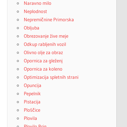
Naravno milo
Neplodnost
Nepremičnine Primorska
Obljuba
Obrezovanje žive meje
Odkup rabljenih vozil
Olivno olje za obraz
Opornica za gleženj
Opornica za koleno
Optimizacija spletnih strani
Opuncija
Pepelnik
Pistacija
Ploščice
Plovila
Plovilo Brig