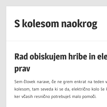
Skip
to
S kolesom naokrog
content
Rad obiskujem hribe in el
prav
Sem človek narave, če ne grem enkrat na teden v 
kolesom, tam seveda ki se da, električno kolo še k
ker včasih resnično potrebuješ malo pomoči.