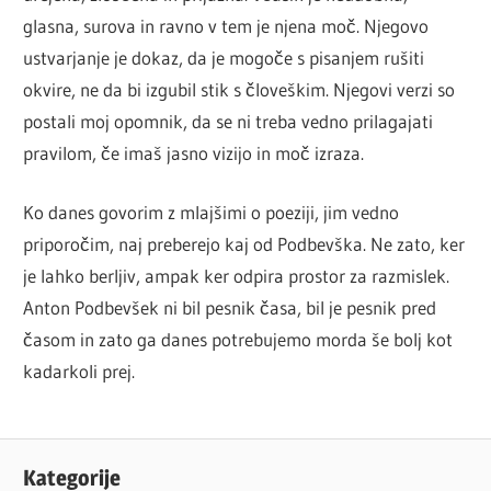
glasna, surova in ravno v tem je njena moč. Njegovo
ustvarjanje je dokaz, da je mogoče s pisanjem rušiti
okvire, ne da bi izgubil stik s človeškim. Njegovi verzi so
postali moj opomnik, da se ni treba vedno prilagajati
pravilom, če imaš jasno vizijo in moč izraza.
Ko danes govorim z mlajšimi o poeziji, jim vedno
priporočim, naj preberejo kaj od Podbevška. Ne zato, ker
je lahko berljiv, ampak ker odpira prostor za razmislek.
Anton Podbevšek ni bil pesnik časa, bil je pesnik pred
časom in zato ga danes potrebujemo morda še bolj kot
kadarkoli prej.
Kategorije