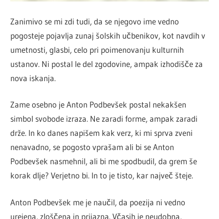
Zanimivo se mi zdi tudi, da se njegovo ime vedno
pogosteje pojavlja zunaj šolskih učbenikov, kot navdih v
umetnosti, glasbi, celo pri poimenovanju kulturnih
ustanov. Ni postal le del zgodovine, ampak izhodišče za
nova iskanja.
Zame osebno je Anton Podbevšek postal nekakšen
simbol svobode izraza. Ne zaradi forme, ampak zaradi
drže. In ko danes napišem kak verz, ki mi sprva zveni
nenavadno, se pogosto vprašam ali bi se Anton
Podbevšek nasmehnil, ali bi me spodbudil, da grem še
korak dlje? Verjetno bi. In to je tisto, kar največ šteje.
Anton Podbevšek me je naučil, da poezija ni vedno
urejena, zloščena in prijazna. Včasih je neudobna,