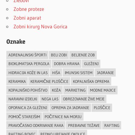
Žlebovi
Zobne proteze
Zobni aparat
Zobni kirurg Nova Gorica
Oznake
ADRENALINSKI ŠPORTI
BELI ZOBI
BELJENJE ZOB
BIOKLIMATSKA PERGOLA
DOBRA HRANA
GLEŽENJ
HIDRACIJA KOŽE IN LAS
HIŠA
IMUNSKI SISTEM
JADRANJE
KERAMIKA
KERAMIČNE PLOŠČICE
KOPALNIŠKA OPREMA
KOPALNIŠKO POHIŠTVO
KOŽA
MARKETING
MODNE MAJICE
NARAVNI IZDELKI
NEGA LAS
OBREZOVANJE ŽIVE MEJE
OPORNICA ZA GLEŽENJ
OPREMA ZA JADRANJE
PLOŠČICE
POMOČ STAREJŠIM
POČITNICE NA MORJU
PRAVOČASNO ODKRIVANJE RAKA
PREBAVNE TEŽAVE
RAFTING
RAFTING BOVEC
REDNO UREJANJE OKOLICE