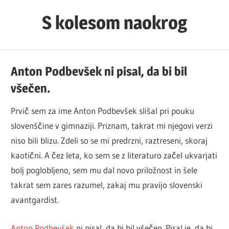
Skip
S kolesom naokrog
to
content
Anton Podbevšek ni pisal, da bi bil
všečen.
Prvič sem za ime Anton Podbevšek slišal pri pouku
slovenščine v gimnaziji. Priznam, takrat mi njegovi verzi
niso bili blizu. Zdeli so se mi predrzni, raztreseni, skoraj
kaotični. A čez leta, ko sem se z literaturo začel ukvarjati
bolj poglobljeno, sem mu dal novo priložnost in šele
takrat sem zares razumel, zakaj mu pravijo slovenski
avantgardist.
Anton Podbevšek
ni pisal, da bi bil všečen. Pisal je, da bi