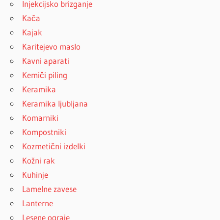
Injekcijsko brizganje
Kača
Kajak
Karitejevo maslo
Kavni aparati
Kemiči piling
Keramika
Keramika ljubljana
Komarniki
Kompostniki
Kozmetični izdelki
Kožni rak
Kuhinje
Lamelne zavese
Lanterne
Lesene ograje