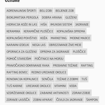
Oznake
ADRENALINSKI ŠPORTI
BELI ZOBI
BELJENJE ZOB
BIOKLIMATSKA PERGOLA
DOBRA HRANA
GLEŽENJ
HIDRACIJA KOŽE IN LAS
HIŠA
IMUNSKI SISTEM
JADRANJE
KERAMIKA
KERAMIČNE PLOŠČICE
KOPALNIŠKA OPREMA
KOPALNIŠKO POHIŠTVO
KOŽA
MARKETING
MODNE MAJICE
NARAVNI IZDELKI
NEGA LAS
OBREZOVANJE ŽIVE MEJE
OPORNICA ZA GLEŽENJ
OPREMA ZA JADRANJE
PLOŠČICE
POMOČ STAREJŠIM
POČITNICE NA MORJU
PRAVOČASNO ODKRIVANJE RAKA
PREBAVNE TEŽAVE
RAFTING
RAFTING BOVEC
REDNO UREJANJE OKOLICE
RENOVACIJA KOPALNICE
SENČILA
TEŽAVE Z ZOBMI
TUŠ
TUŠ KABINE
UREJANJE OKOLICE
VITAMINI
VODA
VZDRŽEVANJE OKOLICE
ZABAVNE AKTIVNOSTI
ZDRAVI ZOBJE
ZDRAVJE LASIŠČA
ZOBNI APARAT
ČEVLJI ZA JADRANJE
ŠAMPON