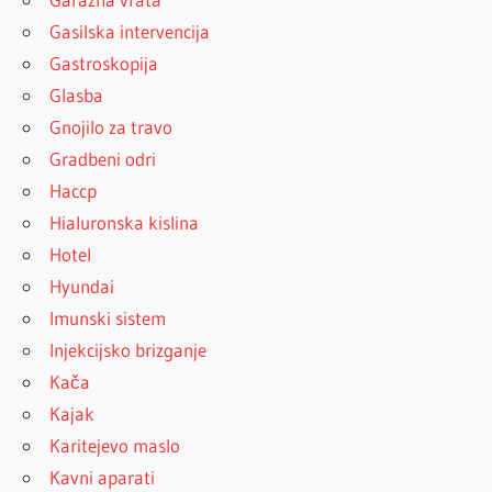
Gasilska intervencija
Gastroskopija
Glasba
Gnojilo za travo
Gradbeni odri
Haccp
Hialuronska kislina
Hotel
Hyundai
Imunski sistem
Injekcijsko brizganje
Kača
Kajak
Karitejevo maslo
Kavni aparati