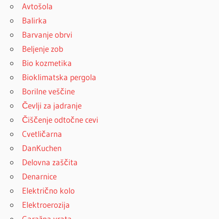
Avtošola
Balirka
Barvanje obrvi
Beljenje zob
Bio kozmetika
Bioklimatska pergola
Borilne veščine
Čevlji za jadranje
Čiščenje odtočne cevi
Cvetličarna
DanKuchen
Delovna zaščita
Denarnice
Električno kolo
Elektroerozija
Garažna vrata