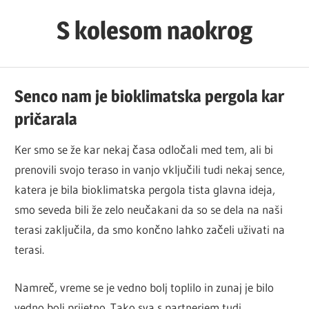
Skip
S kolesom naokrog
to
content
Senco nam je bioklimatska pergola kar
pričarala
Ker smo se že kar nekaj časa odločali med tem, ali bi
prenovili svojo teraso in vanjo vključili tudi nekaj sence,
katera je bila bioklimatska pergola tista glavna ideja,
smo seveda bili že zelo neučakani da so se dela na naši
terasi zaključila, da smo končno lahko začeli uživati na
terasi.
Namreč, vreme se je vedno bolj toplilo in zunaj je bilo
vedno bolj prijetno. Tako sva s partnerjem tudi