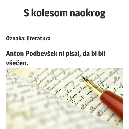
Skip
S kolesom naokrog
to
content
Oznaka:
literatura
Anton Podbevšek ni pisal, da bi bil
všečen.