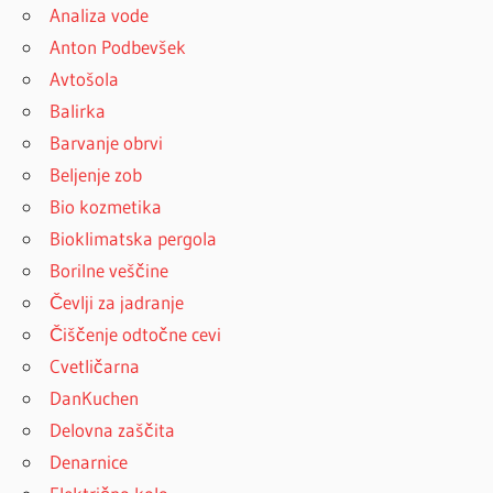
Analiza vode
Anton Podbevšek
Avtošola
Balirka
Barvanje obrvi
Beljenje zob
Bio kozmetika
Bioklimatska pergola
Borilne veščine
Čevlji za jadranje
Čiščenje odtočne cevi
Cvetličarna
DanKuchen
Delovna zaščita
Denarnice