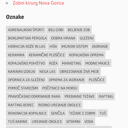
Zobni kirurg Nova Gorica
Oznake
ADRENALINSKI ŠPORTI
BELI ZOBI
BELJENJE ZOB
BIOKLIMATSKA PERGOLA
DOBRA HRANA
GLEŽENJ
HIDRACIJA KOŽE IN LAS
HIŠA
IMUNSKI SISTEM
JADRANJE
KERAMIKA
KERAMIČNE PLOŠČICE
KOPALNIŠKA OPREMA
KOPALNIŠKO POHIŠTVO
KOŽA
MARKETING
MODNE MAJICE
NARAVNI IZDELKI
NEGA LAS
OBREZOVANJE ŽIVE MEJE
OPORNICA ZA GLEŽENJ
OPREMA ZA JADRANJE
PLOŠČICE
POMOČ STAREJŠIM
POČITNICE NA MORJU
PRAVOČASNO ODKRIVANJE RAKA
PREBAVNE TEŽAVE
RAFTING
RAFTING BOVEC
REDNO UREJANJE OKOLICE
RENOVACIJA KOPALNICE
SENČILA
TEŽAVE Z ZOBMI
TUŠ
TUŠ KABINE
UREJANJE OKOLICE
VITAMINI
VODA