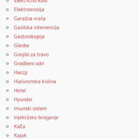
Električno kolo
Elektroerozija
Garažna vrata
Gasilska intervencija
Gastroskopija
Glasba
Gnojilo za travo
Gradbeni odri
Haccp
Hialuronska kislina
Hotel
Hyundai
Imunski sistem
Injekcijsko brizganje
Kača
Kajak