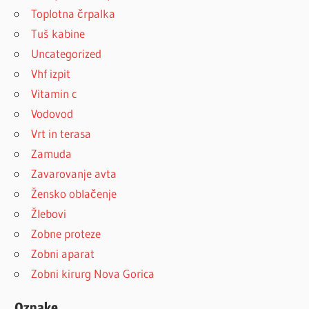
Toplotna črpalka
Tuš kabine
Uncategorized
Vhf izpit
Vitamin c
Vodovod
Vrt in terasa
Zamuda
Zavarovanje avta
Žensko oblačenje
Žlebovi
Zobne proteze
Zobni aparat
Zobni kirurg Nova Gorica
Oznake