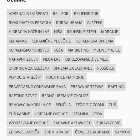
ADRENALINSKI ŠPORTI
BELI ZOBI
BELJENJE ZOB
BIOKLIMATSKA PERGOLA
DOBRA HRANA
GLEŽENJ
HIDRACIJA KOŽE IN LAS
HIŠA
IMUNSKI SISTEM
JADRANJE
KERAMIKA
KERAMIČNE PLOŠČICE
KOPALNIŠKA OPREMA
KOPALNIŠKO POHIŠTVO
KOŽA
MARKETING
MODNE MAJICE
NARAVNI IZDELKI
NEGA LAS
OBREZOVANJE ŽIVE MEJE
OPORNICA ZA GLEŽENJ
OPREMA ZA JADRANJE
PLOŠČICE
POMOČ STAREJŠIM
POČITNICE NA MORJU
PRAVOČASNO ODKRIVANJE RAKA
PREBAVNE TEŽAVE
RAFTING
RAFTING BOVEC
REDNO UREJANJE OKOLICE
RENOVACIJA KOPALNICE
SENČILA
TEŽAVE Z ZOBMI
TUŠ
TUŠ KABINE
UREJANJE OKOLICE
VITAMINI
VODA
VZDRŽEVANJE OKOLICE
ZABAVNE AKTIVNOSTI
ZDRAVI ZOBJE
ZDRAVJE LASIŠČA
ZOBNI APARAT
ČEVLJI ZA JADRANJE
ŠAMPON