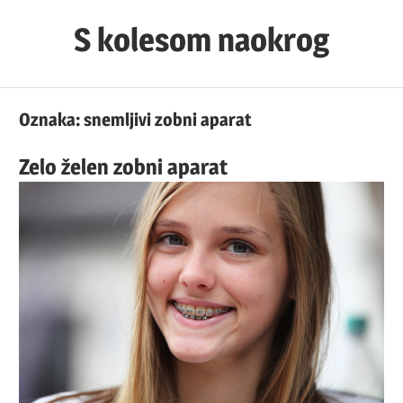
Skip
S kolesom naokrog
to
content
Oznaka:
snemljivi zobni aparat
Zelo želen zobni aparat