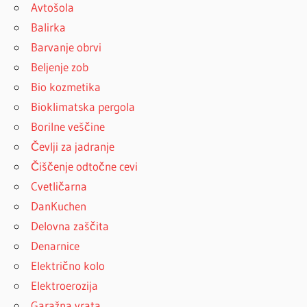
Avtošola
Balirka
Barvanje obrvi
Beljenje zob
Bio kozmetika
Bioklimatska pergola
Borilne veščine
Čevlji za jadranje
Čiščenje odtočne cevi
Cvetličarna
DanKuchen
Delovna zaščita
Denarnice
Električno kolo
Elektroerozija
Garažna vrata