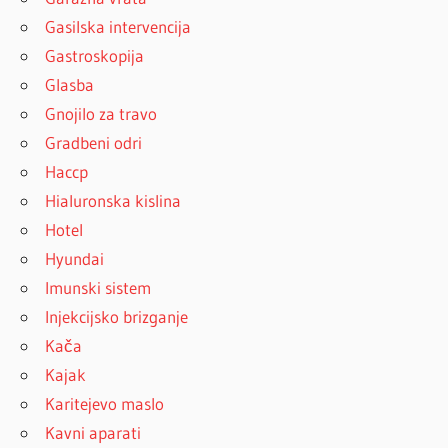
Gasilska intervencija
Gastroskopija
Glasba
Gnojilo za travo
Gradbeni odri
Haccp
Hialuronska kislina
Hotel
Hyundai
Imunski sistem
Injekcijsko brizganje
Kača
Kajak
Karitejevo maslo
Kavni aparati