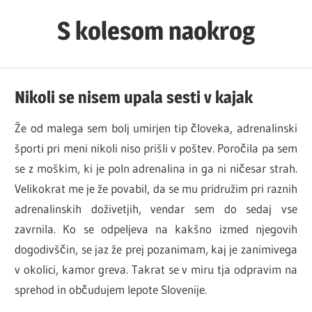
Skip
S kolesom naokrog
to
content
Nikoli se nisem upala sesti v kajak
Že od malega sem bolj umirjen tip človeka, adrenalinski
športi pri meni nikoli niso prišli v poštev. Poročila pa sem
se z moškim, ki je poln adrenalina in ga ni ničesar strah.
Velikokrat me je že povabil, da se mu pridružim pri raznih
adrenalinskih doživetjih, vendar sem do sedaj vse
zavrnila. Ko se odpeljeva na kakšno izmed njegovih
dogodivščin, se jaz že prej pozanimam, kaj je zanimivega
v okolici, kamor greva. Takrat se v miru tja odpravim na
sprehod in občudujem lepote Slovenije.