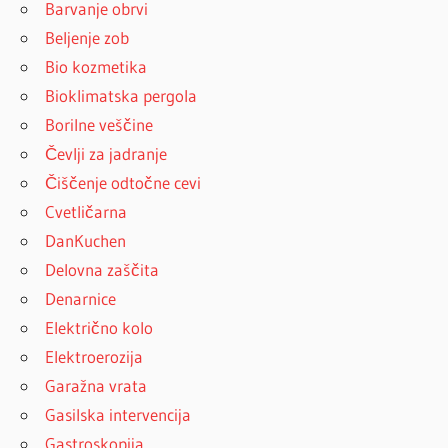
Barvanje obrvi
Beljenje zob
Bio kozmetika
Bioklimatska pergola
Borilne veščine
Čevlji za jadranje
Čiščenje odtočne cevi
Cvetličarna
DanKuchen
Delovna zaščita
Denarnice
Električno kolo
Elektroerozija
Garažna vrata
Gasilska intervencija
Gastroskopija