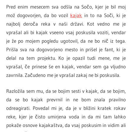
Pred enim mesecem sva odšla na Sočo, kjer je bil moj
mož dogovorjen, da bo vozil
kajak
in to na Soči, ki je
najbolj deroča reka v naši državi. Kot vedno me je
vprašal ali bi kajak vseeno vsaj poskusila voziti, vendar
je že po mojem pogledu ugotovil, da ne bo nič iz tega.
Prišla sva na dogovorjeno mesto in prišel je fant, ki je
delal na tem projektu. Ko je opazil tudi mene, me je
vprašal, če prinese še en kajak, vendar sem ga vljudno
zavrnila. Začudeno me je vprašal zakaj ne bi poskusila.
Razložila sem mu, da se bojim sesti v kajak, da se bojim,
da se bo kajak prevrnil in ne bom znala pravilno
odreagirati. Povedal mi je, da je v bližini kratek rokav
reke, kjer je čisto umirjena voda in da mi tam lahko
pokaže osnove kajakaštva, da vsaj poskusim in vidim ali