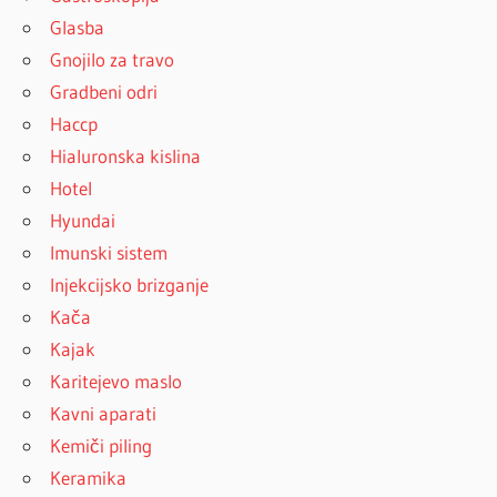
Glasba
Gnojilo za travo
Gradbeni odri
Haccp
Hialuronska kislina
Hotel
Hyundai
Imunski sistem
Injekcijsko brizganje
Kača
Kajak
Karitejevo maslo
Kavni aparati
Kemiči piling
Keramika