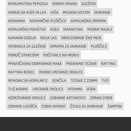
BIOKLIMATSKA PERGOLA
DOBRA HRANA
GLEŽENJ
HIDRACIJA KOŽE IN LAS
HIŠA
IMUNSKI SISTEM
JADRANJE
KERAMIKA
KERAMIČNE PLOŠČICE
KOPALNIŠKA OPREMA
KOPALNIŠKO POHIŠTVO
KOŽA
MARKETING
MODNE MAJICE
NARAVNI IZDELKI
NEGA LAS
OBREZOVANJE ŽIVE MEJE
OPORNICA ZA GLEŽENJ
OPREMA ZA JADRANJE
PLOŠČICE
POMOČ STAREJŠIM
POČITNICE NA MORJU
PRAVOČASNO ODKRIVANJE RAKA
PREBAVNE TEŽAVE
RAFTING
RAFTING BOVEC
REDNO UREJANJE OKOLICE
RENOVACIJA KOPALNICE
SENČILA
TEŽAVE Z ZOBMI
TUŠ
TUŠ KABINE
UREJANJE OKOLICE
VITAMINI
VODA
VZDRŽEVANJE OKOLICE
ZABAVNE AKTIVNOSTI
ZDRAVI ZOBJE
ZDRAVJE LASIŠČA
ZOBNI APARAT
ČEVLJI ZA JADRANJE
ŠAMPON