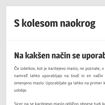
Skip
to
S kolesom naokrog
content
Na kakšen način se uporab
Če izdelkov, kot je karitejevo maslo, ne poznate, v 
namreč lahko uporabljajo na tisoč in en način t
omenjeno maslo. Uporabljate ga lahko na primer k
udobje.
Sicer pa se karitejevo maslo odlično obnese tudi k