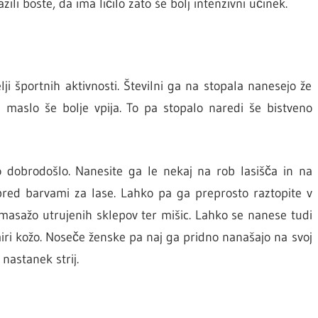
ili boste, da ima ličilo zato še bolj intenzivni učinek.
i športnih aktivnosti. Številni ga na stopala nanesejo že
 maslo še bolje vpija. To pa stopalo naredi še bistveno
 dobrodošlo. Nanesite ga le nekaj na rob lasišča in na
 pred barvami za lase. Lahko pa ga preprosto raztopite v
masažo utrujenih sklepov ter mišic. Lahko se nanese tudi
ri kožo. Noseče ženske pa naj ga pridno nanašajo na svoj
nastanek strij.