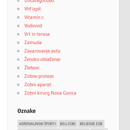
Uncategorized
Vhf izpit
Vitamin c
Vodovod
Vrt in terasa
Zamuda
Zavarovanje avta
Žensko oblačenje
Žlebovi
Zobne proteze
Zobni aparat
Zobni kirurg Nova Gorica
Oznake
ADRENALINSKI ŠPORTI
BELI ZOBI
BELJENJE ZOB