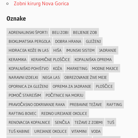
Zobni kirurg Nova Gorica
Oznake
ADRENALINSKI ŠPORTI
BELI ZOBI
BELJENJE ZOB
BIOKLIMATSKA PERGOLA
DOBRA HRANA
GLEŽENJ
HIDRACIJA KOŽE IN LAS
HIŠA
IMUNSKI SISTEM
JADRANJE
KERAMIKA
KERAMIČNE PLOŠČICE
KOPALNIŠKA OPREMA
KOPALNIŠKO POHIŠTVO
KOŽA
MARKETING
MODNE MAJICE
NARAVNI IZDELKI
NEGA LAS
OBREZOVANJE ŽIVE MEJE
OPORNICA ZA GLEŽENJ
OPREMA ZA JADRANJE
PLOŠČICE
POMOČ STAREJŠIM
POČITNICE NA MORJU
PRAVOČASNO ODKRIVANJE RAKA
PREBAVNE TEŽAVE
RAFTING
RAFTING BOVEC
REDNO UREJANJE OKOLICE
RENOVACIJA KOPALNICE
SENČILA
TEŽAVE Z ZOBMI
TUŠ
TUŠ KABINE
UREJANJE OKOLICE
VITAMINI
VODA