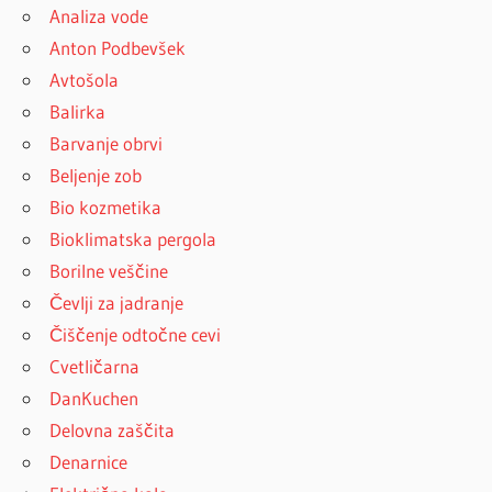
Analiza vode
Anton Podbevšek
Avtošola
Balirka
Barvanje obrvi
Beljenje zob
Bio kozmetika
Bioklimatska pergola
Borilne veščine
Čevlji za jadranje
Čiščenje odtočne cevi
Cvetličarna
DanKuchen
Delovna zaščita
Denarnice