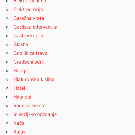
Električno kolo
Elektroerozija
Garažna vrata
Gasilska intervencija
Gastroskopija
Glasba
Gnojilo za travo
Gradbeni odri
Haccp
Hialuronska kislina
Hotel
Hyundai
Imunski sistem
Injekcijsko brizganje
Kača
Kajak