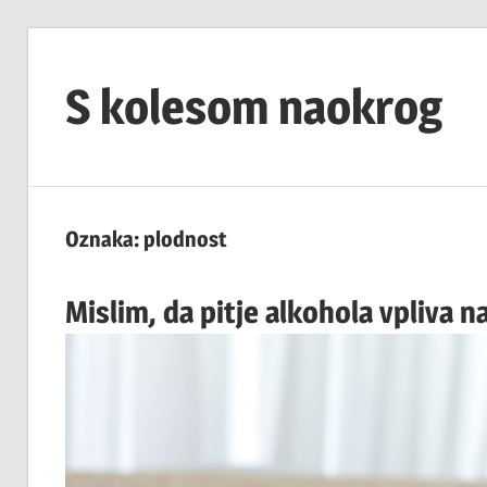
Skip
to
S kolesom naokrog
content
Oznaka:
plodnost
Mislim, da pitje alkohola vpliva 