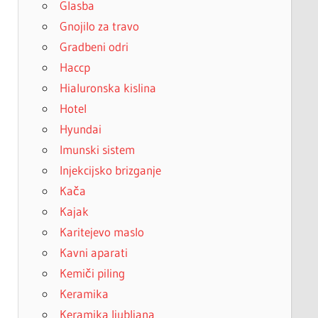
Glasba
Gnojilo za travo
Gradbeni odri
Haccp
Hialuronska kislina
Hotel
Hyundai
Imunski sistem
Injekcijsko brizganje
Kača
Kajak
Karitejevo maslo
Kavni aparati
Kemiči piling
Keramika
Keramika ljubljana