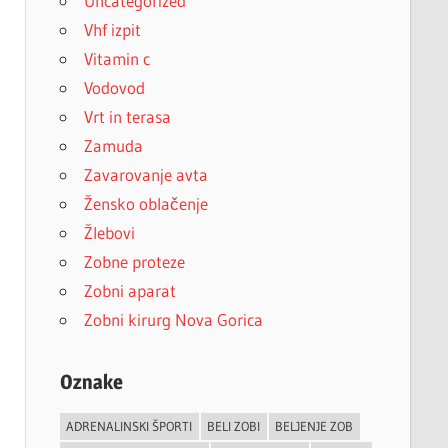
Uncategorized
Vhf izpit
Vitamin c
Vodovod
Vrt in terasa
Zamuda
Zavarovanje avta
Žensko oblačenje
Žlebovi
Zobne proteze
Zobni aparat
Zobni kirurg Nova Gorica
Oznake
ADRENALINSKI ŠPORTI
BELI ZOBI
BELJENJE ZOB