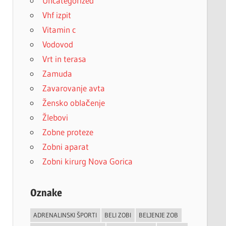
Uncategorized
Vhf izpit
Vitamin c
Vodovod
Vrt in terasa
Zamuda
Zavarovanje avta
Žensko oblačenje
Žlebovi
Zobne proteze
Zobni aparat
Zobni kirurg Nova Gorica
Oznake
ADRENALINSKI ŠPORTI
BELI ZOBI
BELJENJE ZOB