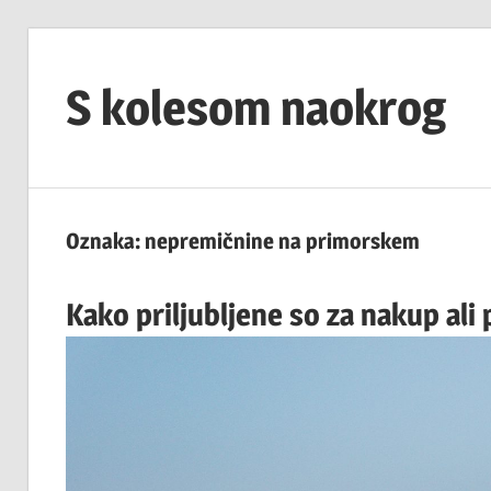
Skip
to
S kolesom naokrog
content
Oznaka:
nepremičnine na primorskem
Kako priljubljene so za nakup al