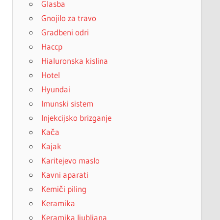
Glasba
Gnojilo za travo
Gradbeni odri
Haccp
Hialuronska kislina
Hotel
Hyundai
Imunski sistem
Injekcijsko brizganje
Kača
Kajak
Karitejevo maslo
Kavni aparati
Kemiči piling
Keramika
Keramika ljubljana