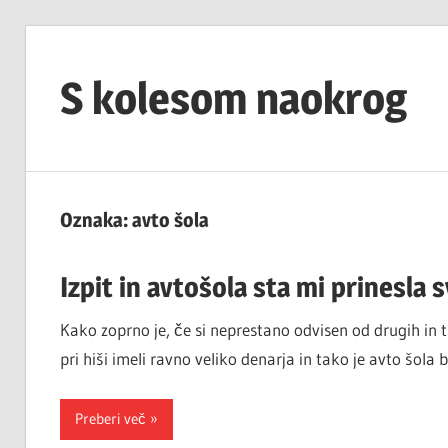
Skip
to
S kolesom naokrog
content
Oznaka:
avto šola
Izpit in avtošola sta mi prinesla
Kako zoprno je, če si neprestano odvisen od drugih in t
pri hiši imeli ravno veliko denarja in tako je avto šola 
Preberi več