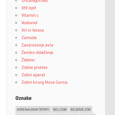
Uncategorized
Vhf izpit
Vitamin c
Vodovod
Vrt in terasa
Zamuda
Zavarovanje avta
Žensko oblačenje
Žlebovi
Zobne proteze
Zobni aparat
Zobni kirurg Nova Gorica
Oznake
ADRENALINSKI ŠPORTI
BELI ZOBI
BELJENJE ZOB