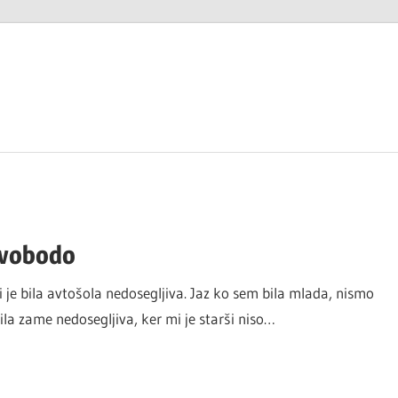
 svobodo
i je bila avtošola nedosegljiva. Jaz ko sem bila mlada, nismo
bila zame nedosegljiva, ker mi je starši niso…