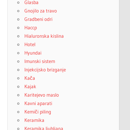
Glasba
Gnojilo za travo
Gradbeni odri
Haccp
Hialuronska kislina
Hotel
Hyundai
Imunski sistem
Injekcijsko brizganje
Kača
Kajak
Karitejevo maslo
Kavni aparati
Kemiči piling
Keramika
Keramika ljubljana