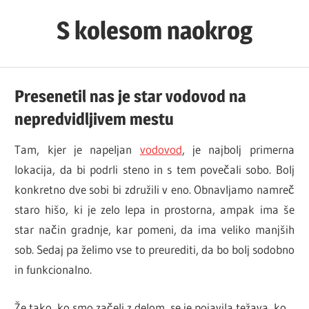
Skip
S kolesom naokrog
to
content
Presenetil nas je star vodovod na
nepredvidljivem mestu
Tam, kjer je napeljan
vodovod
, je najbolj primerna
lokacija, da bi podrli steno in s tem povečali sobo. Bolj
konkretno dve sobi bi združili v eno. Obnavljamo namreč
staro hišo, ki je zelo lepa in prostorna, ampak ima še
star način gradnje, kar pomeni, da ima veliko manjših
sob. Sedaj pa želimo vse to preurediti, da bo bolj sodobno
in funkcionalno.
Že tako, ko smo začeli z delom, se je pojavila težava, ko