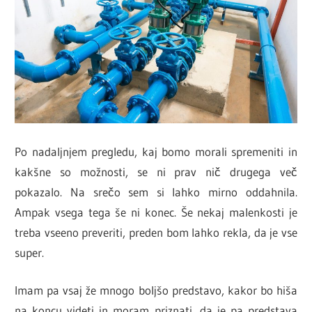
Po nadaljnjem pregledu, kaj bomo morali spremeniti in
kakšne so možnosti, se ni prav nič drugega več
pokazalo. Na srečo sem si lahko mirno oddahnila.
Ampak vsega tega še ni konec. Še nekaj malenkosti je
treba vseeno preveriti, preden bom lahko rekla, da je vse
super.
Imam pa vsaj že mnogo boljšo predstavo, kakor bo hiša
na koncu videti in moram priznati, da je pa predstava