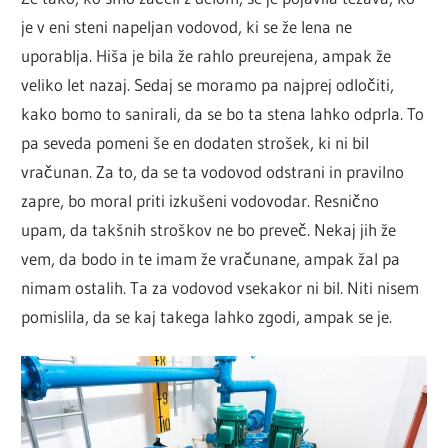
je v eni steni napeljan vodovod, ki se že lena ne
uporablja. Hiša je bila že rahlo preurejena, ampak že
veliko let nazaj. Sedaj se moramo pa najprej odločiti,
kako bomo to sanirali, da se bo ta stena lahko odprla. To
pa seveda pomeni še en dodaten strošek, ki ni bil
vračunan. Za to, da se ta vodovod odstrani in pravilno
zapre, bo moral priti izkušeni vodovodar. Resnično
upam, da takšnih stroškov ne bo preveč. Nekaj jih že
vem, da bodo in te imam že vračunane, ampak žal pa
nimam ostalih. Ta za vodovod vsekakor ni bil. Niti nisem
pomislila, da se kaj takega lahko zgodi, ampak se je.