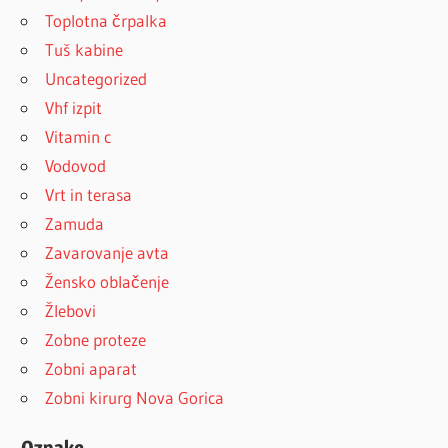
Toplotna črpalka
Tuš kabine
Uncategorized
Vhf izpit
Vitamin c
Vodovod
Vrt in terasa
Zamuda
Zavarovanje avta
Žensko oblačenje
Žlebovi
Zobne proteze
Zobni aparat
Zobni kirurg Nova Gorica
Oznake