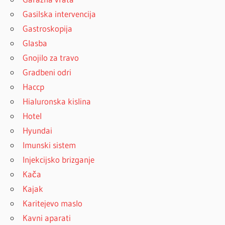
Gasilska intervencija
Gastroskopija
Glasba
Gnojilo za travo
Gradbeni odri
Haccp
Hialuronska kislina
Hotel
Hyundai
Imunski sistem
Injekcijsko brizganje
Kača
Kajak
Karitejevo maslo
Kavni aparati