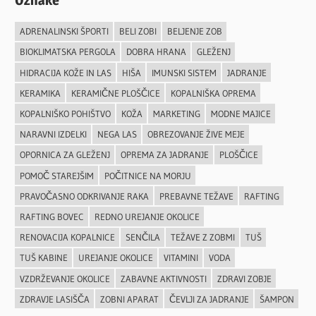
ADRENALINSKI ŠPORTI
BELI ZOBI
BELJENJE ZOB
BIOKLIMATSKA PERGOLA
DOBRA HRANA
GLEŽENJ
HIDRACIJA KOŽE IN LAS
HIŠA
IMUNSKI SISTEM
JADRANJE
KERAMIKA
KERAMIČNE PLOŠČICE
KOPALNIŠKA OPREMA
KOPALNIŠKO POHIŠTVO
KOŽA
MARKETING
MODNE MAJICE
NARAVNI IZDELKI
NEGA LAS
OBREZOVANJE ŽIVE MEJE
OPORNICA ZA GLEŽENJ
OPREMA ZA JADRANJE
PLOŠČICE
POMOČ STAREJŠIM
POČITNICE NA MORJU
PRAVOČASNO ODKRIVANJE RAKA
PREBAVNE TEŽAVE
RAFTING
RAFTING BOVEC
REDNO UREJANJE OKOLICE
RENOVACIJA KOPALNICE
SENČILA
TEŽAVE Z ZOBMI
TUŠ
TUŠ KABINE
UREJANJE OKOLICE
VITAMINI
VODA
VZDRŽEVANJE OKOLICE
ZABAVNE AKTIVNOSTI
ZDRAVI ZOBJE
ZDRAVJE LASIŠČA
ZOBNI APARAT
ČEVLJI ZA JADRANJE
ŠAMPON