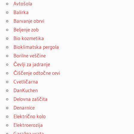
Avtošola
Balirka
Barvanje obrvi
Beljenje zob
Bio kozmetika
Bioklimatska pergola
Borilne veščine
Čevlji za jadranje
Čiščenje odtočne cevi
Cvetličarna
DanKuchen
Delovna zaščita
Denarnice
Električno kolo
Elektroerozija
Garažna vrata