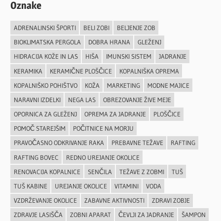
Oznake
ADRENALINSKI ŠPORTI
BELI ZOBI
BELJENJE ZOB
BIOKLIMATSKA PERGOLA
DOBRA HRANA
GLEŽENJ
HIDRACIJA KOŽE IN LAS
HIŠA
IMUNSKI SISTEM
JADRANJE
KERAMIKA
KERAMIČNE PLOŠČICE
KOPALNIŠKA OPREMA
KOPALNIŠKO POHIŠTVO
KOŽA
MARKETING
MODNE MAJICE
NARAVNI IZDELKI
NEGA LAS
OBREZOVANJE ŽIVE MEJE
OPORNICA ZA GLEŽENJ
OPREMA ZA JADRANJE
PLOŠČICE
POMOČ STAREJŠIM
POČITNICE NA MORJU
PRAVOČASNO ODKRIVANJE RAKA
PREBAVNE TEŽAVE
RAFTING
RAFTING BOVEC
REDNO UREJANJE OKOLICE
RENOVACIJA KOPALNICE
SENČILA
TEŽAVE Z ZOBMI
TUŠ
TUŠ KABINE
UREJANJE OKOLICE
VITAMINI
VODA
VZDRŽEVANJE OKOLICE
ZABAVNE AKTIVNOSTI
ZDRAVI ZOBJE
ZDRAVJE LASIŠČA
ZOBNI APARAT
ČEVLJI ZA JADRANJE
ŠAMPON