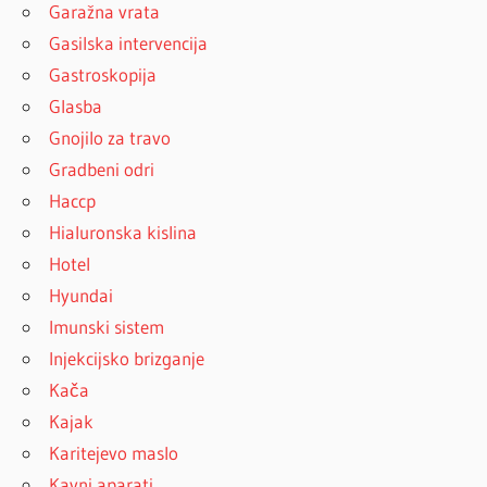
Garažna vrata
Gasilska intervencija
Gastroskopija
Glasba
Gnojilo za travo
Gradbeni odri
Haccp
Hialuronska kislina
Hotel
Hyundai
Imunski sistem
Injekcijsko brizganje
Kača
Kajak
Karitejevo maslo
Kavni aparati