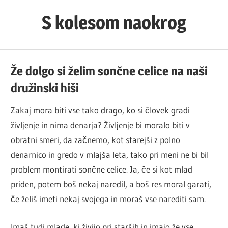
Skip
S kolesom naokrog
to
content
Že dolgo si želim sončne celice na naši
družinski hiši
Zakaj mora biti vse tako drago, ko si človek gradi
življenje in nima denarja? Življenje bi moralo biti v
obratni smeri, da začnemo, kot starejši z polno
denarnico in gredo v mlajša leta, tako pri meni ne bi bil
problem montirati sončne celice. Ja, če si kot mlad
priden, potem boš nekaj naredil, a boš res moral garati,
če želiš imeti nekaj svojega in moraš vse narediti sam.
Imaš tudi mlade, ki živijo pri starših in imajo že vse