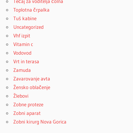
Tečaj za voditelja čolna
Toplotna črpalka
Tuš kabine
Uncategorized
Vhf izpit
Vitamin c
Vodovod
Vrt in terasa
Zamuda
Zavarovanje avta
Žensko oblačenje
Žlebovi
Zobne proteze
Zobni aparat
Zobni kirurg Nova Gorica