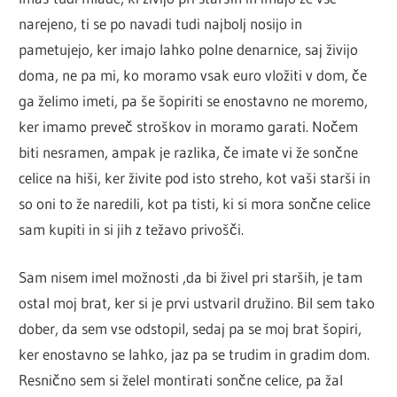
narejeno, ti se po navadi tudi najbolj nosijo in
pametujejo, ker imajo lahko polne denarnice, saj živijo
doma, ne pa mi, ko moramo vsak euro vložiti v dom, če
ga želimo imeti, pa še šopiriti se enostavno ne moremo,
ker imamo preveč stroškov in moramo garati. Nočem
biti nesramen, ampak je razlika, če imate vi že sončne
celice na hiši, ker živite pod isto streho, kot vaši starši in
so oni to že naredili, kot pa tisti, ki si mora sončne celice
sam kupiti in si jih z težavo privošči.
Sam nisem imel možnosti ,da bi živel pri starših, je tam
ostal moj brat, ker si je prvi ustvaril družino. Bil sem tako
dober, da sem vse odstopil, sedaj pa se moj brat šopiri,
ker enostavno se lahko, jaz pa se trudim in gradim dom.
Resnično sem si želel montirati sončne celice, pa žal