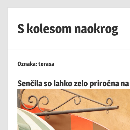
Skip
to
S kolesom naokrog
content
Oznaka:
terasa
Senčila so lahko zelo priročna na 