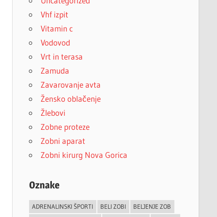
Uncategorized
Vhf izpit
Vitamin c
Vodovod
Vrt in terasa
Zamuda
Zavarovanje avta
Žensko oblačenje
Žlebovi
Zobne proteze
Zobni aparat
Zobni kirurg Nova Gorica
Oznake
ADRENALINSKI ŠPORTI
BELI ZOBI
BELJENJE ZOB