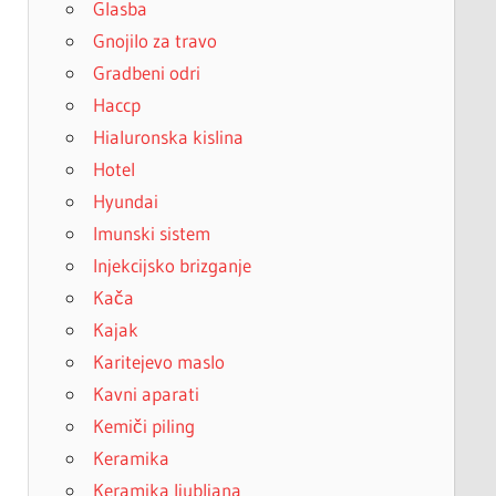
Glasba
Gnojilo za travo
Gradbeni odri
Haccp
Hialuronska kislina
Hotel
Hyundai
Imunski sistem
Injekcijsko brizganje
Kača
Kajak
Karitejevo maslo
Kavni aparati
Kemiči piling
Keramika
Keramika ljubljana