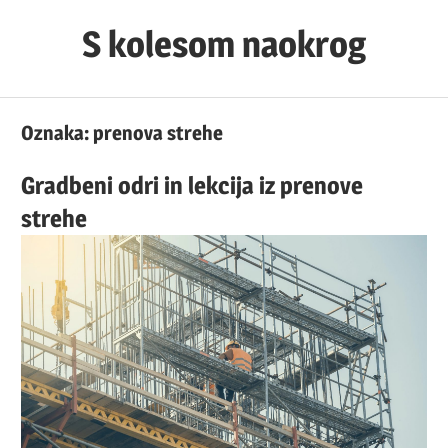
Skip
S kolesom naokrog
to
content
Oznaka:
prenova strehe
Gradbeni odri in lekcija iz prenove
strehe