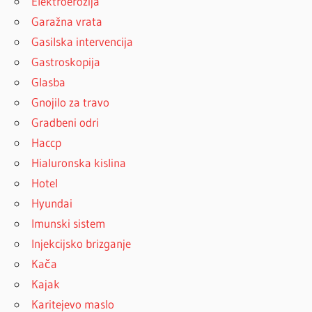
Elektroerozija
Garažna vrata
Gasilska intervencija
Gastroskopija
Glasba
Gnojilo za travo
Gradbeni odri
Haccp
Hialuronska kislina
Hotel
Hyundai
Imunski sistem
Injekcijsko brizganje
Kača
Kajak
Karitejevo maslo