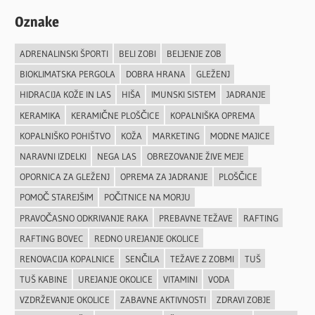
Oznake
ADRENALINSKI ŠPORTI
BELI ZOBI
BELJENJE ZOB
BIOKLIMATSKA PERGOLA
DOBRA HRANA
GLEŽENJ
HIDRACIJA KOŽE IN LAS
HIŠA
IMUNSKI SISTEM
JADRANJE
KERAMIKA
KERAMIČNE PLOŠČICE
KOPALNIŠKA OPREMA
KOPALNIŠKO POHIŠTVO
KOŽA
MARKETING
MODNE MAJICE
NARAVNI IZDELKI
NEGA LAS
OBREZOVANJE ŽIVE MEJE
OPORNICA ZA GLEŽENJ
OPREMA ZA JADRANJE
PLOŠČICE
POMOČ STAREJŠIM
POČITNICE NA MORJU
PRAVOČASNO ODKRIVANJE RAKA
PREBAVNE TEŽAVE
RAFTING
RAFTING BOVEC
REDNO UREJANJE OKOLICE
RENOVACIJA KOPALNICE
SENČILA
TEŽAVE Z ZOBMI
TUŠ
TUŠ KABINE
UREJANJE OKOLICE
VITAMINI
VODA
VZDRŽEVANJE OKOLICE
ZABAVNE AKTIVNOSTI
ZDRAVI ZOBJE