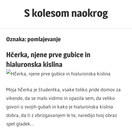
Skip
S kolesom naokrog
to
content
Oznaka:
pomlajevanje
Hčerka, njene prve gubice in
hialuronska kislina
Moja hčerka je študentka, vsake toliko pride domov za
vikende, da se malo vidimo in opazila sem, da veliko
govori o svojih gubah in kako je hialuronska kislina
dobra, da ti z vbrizgavanjem le te, naredijo tvoj obraz
spet gladek…