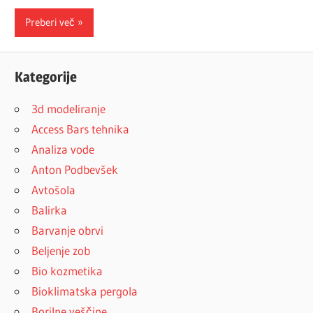
Preberi več
Kategorije
3d modeliranje
Access Bars tehnika
Analiza vode
Anton Podbevšek
Avtošola
Balirka
Barvanje obrvi
Beljenje zob
Bio kozmetika
Bioklimatska pergola
Borilne veščine