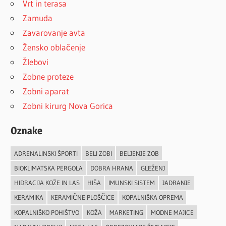
Vrt in terasa
Zamuda
Zavarovanje avta
Žensko oblačenje
Žlebovi
Zobne proteze
Zobni aparat
Zobni kirurg Nova Gorica
Oznake
ADRENALINSKI ŠPORTI
BELI ZOBI
BELJENJE ZOB
BIOKLIMATSKA PERGOLA
DOBRA HRANA
GLEŽENJ
HIDRACIJA KOŽE IN LAS
HIŠA
IMUNSKI SISTEM
JADRANJE
KERAMIKA
KERAMIČNE PLOŠČICE
KOPALNIŠKA OPREMA
KOPALNIŠKO POHIŠTVO
KOŽA
MARKETING
MODNE MAJICE