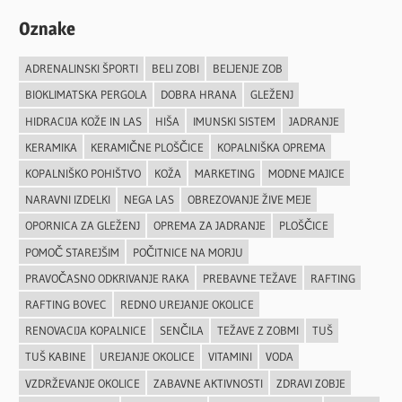
Oznake
ADRENALINSKI ŠPORTI
BELI ZOBI
BELJENJE ZOB
BIOKLIMATSKA PERGOLA
DOBRA HRANA
GLEŽENJ
HIDRACIJA KOŽE IN LAS
HIŠA
IMUNSKI SISTEM
JADRANJE
KERAMIKA
KERAMIČNE PLOŠČICE
KOPALNIŠKA OPREMA
KOPALNIŠKO POHIŠTVO
KOŽA
MARKETING
MODNE MAJICE
NARAVNI IZDELKI
NEGA LAS
OBREZOVANJE ŽIVE MEJE
OPORNICA ZA GLEŽENJ
OPREMA ZA JADRANJE
PLOŠČICE
POMOČ STAREJŠIM
POČITNICE NA MORJU
PRAVOČASNO ODKRIVANJE RAKA
PREBAVNE TEŽAVE
RAFTING
RAFTING BOVEC
REDNO UREJANJE OKOLICE
RENOVACIJA KOPALNICE
SENČILA
TEŽAVE Z ZOBMI
TUŠ
TUŠ KABINE
UREJANJE OKOLICE
VITAMINI
VODA
VZDRŽEVANJE OKOLICE
ZABAVNE AKTIVNOSTI
ZDRAVI ZOBJE