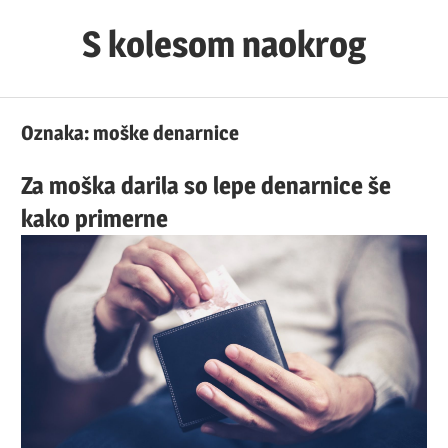
Skip
S kolesom naokrog
to
content
Oznaka:
moške denarnice
Za moška darila so lepe denarnice še
kako primerne