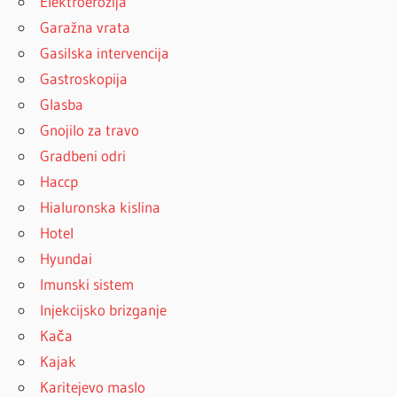
Elektroerozija
Garažna vrata
Gasilska intervencija
Gastroskopija
Glasba
Gnojilo za travo
Gradbeni odri
Haccp
Hialuronska kislina
Hotel
Hyundai
Imunski sistem
Injekcijsko brizganje
Kača
Kajak
Karitejevo maslo