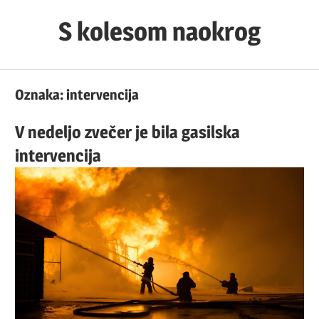
Skip
S kolesom naokrog
to
content
Oznaka:
intervencija
V nedeljo zvečer je bila gasilska
intervencija