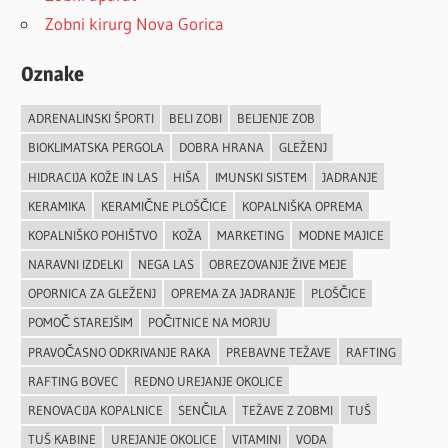
Zobni kirurg Nova Gorica
Oznake
ADRENALINSKI ŠPORTI
BELI ZOBI
BELJENJE ZOB
BIOKLIMATSKA PERGOLA
DOBRA HRANA
GLEŽENJ
HIDRACIJA KOŽE IN LAS
HIŠA
IMUNSKI SISTEM
JADRANJE
KERAMIKA
KERAMIČNE PLOŠČICE
KOPALNIŠKA OPREMA
KOPALNIŠKO POHIŠTVO
KOŽA
MARKETING
MODNE MAJICE
NARAVNI IZDELKI
NEGA LAS
OBREZOVANJE ŽIVE MEJE
OPORNICA ZA GLEŽENJ
OPREMA ZA JADRANJE
PLOŠČICE
POMOČ STAREJŠIM
POČITNICE NA MORJU
PRAVOČASNO ODKRIVANJE RAKA
PREBAVNE TEŽAVE
RAFTING
RAFTING BOVEC
REDNO UREJANJE OKOLICE
RENOVACIJA KOPALNICE
SENČILA
TEŽAVE Z ZOBMI
TUŠ
TUŠ KABINE
UREJANJE OKOLICE
VITAMINI
VODA