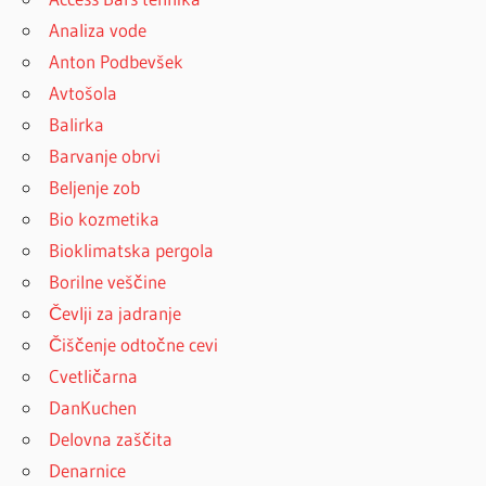
Analiza vode
Anton Podbevšek
Avtošola
Balirka
Barvanje obrvi
Beljenje zob
Bio kozmetika
Bioklimatska pergola
Borilne veščine
Čevlji za jadranje
Čiščenje odtočne cevi
Cvetličarna
DanKuchen
Delovna zaščita
Denarnice